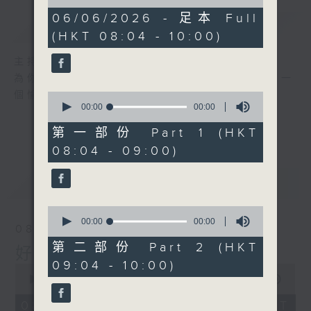
of
0
06/06/2026 - 足本 Full
簡介
GIST
seconds
(HKT 08:04 - 10:00)
主持人：周錦瑤
為你精心挑選不同年代金曲，每個星期六帶來一
個愉快的早上!
0
seconds
00:00
00:00
of
0
第一部份 Part 1 (HKT
seconds
08:04 - 09:00)
最新
LATEST
0
seconds
00:00
00:00
08/08/2026
of
0
第二部份 Part 2 (HKT
好歌安哥
seconds
09:04 - 10:00)
0
seconds
00:00
1:52:00
of
1
08/08/2026 - 足本 Full (HKT