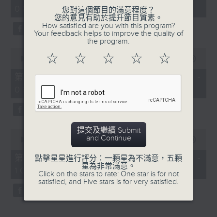
hour,
08:04 - 10:00)
52
您對這個節目的滿意程度？
minutes,
您的意見有助於提升節目質素。
0
How satisfied are you with this program?
seconds
Your feedback helps to improve the quality of
the program.
0
☆
☆
☆
☆
☆
seconds
00:00
56:10
of
56
第一部份 Part 1 (HKT 08:04 -
minutes,
09:00)
10
seconds
提交及繼續 Submit
0
and Continue
seconds
00:00
00:00
of
0
第二部份 Part 2 (HKT 09:04 -
點擊星星進行評分：一顆星為不滿意，五顆
seconds
星為非常滿意。
10:00)
Click on the stars to rate: One star is for not
satisfied, and Five stars is for very satisfied.