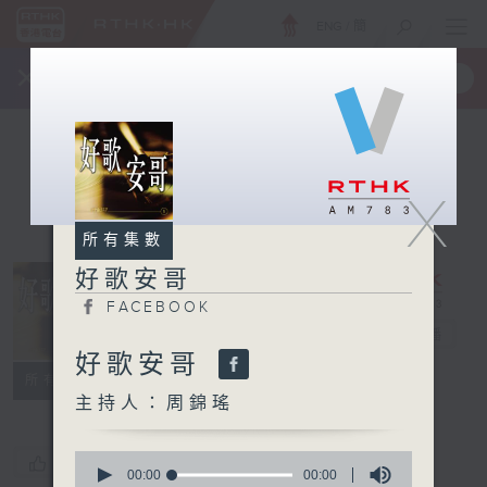
ENG
/
簡
×
全新 RTHK On The Go
取得
一手掌握 RTHK 電台、電視節目
X
所有集數
好歌安哥
FACEBOOK
好歌安哥
電台直播
好歌安哥
FACEBOOK
所有集數
主持人：周錦瑤
0
您喜歡這個節目嗎?
seconds
00:00
00:00