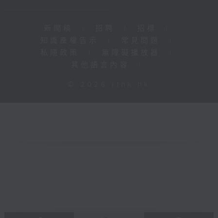
新聞稿
|
招聘
|
招標
|
知識產權告示
|
常見問題
|
私隱政策
|
無障礙播放器
|
其他語言內容
|
© 2026 rthk.hk