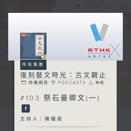
ENG
/
簡
×
全新 RTHK On The Go
取得
一手掌握 RTHK 電台、電視節目
X
所有集數
復刻藝文時光：古文觀止
特備網頁
PODCASTS
聯絡
#103 祭石曼卿文(一)
主持人：陳耀南