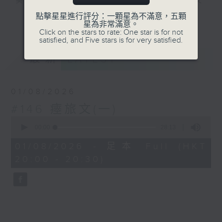
美，無以復加，所以《古文觀止》解作歷代文
言散文的最佳結集。主持陳耀南會透過古文的
點擊星星進行評分：一顆星為不滿意，五顆
更多...
星為非常滿意。
介紹，讓大家掌握中文的語言藝術，繼而了解
Click on the stars to rate: One star is for not
中國的學術思想及社會變化。
satisfied, and Five stars is for very satisfied.
最新
LATEST
#香港電台文教組
01/08/2026
#146 瘞旅文(一)
0
seconds
00:00
28:13
of
28
01/08/2026 - 足本 Full (HKT
minutes,
20:00 - 20:30)
13
seconds