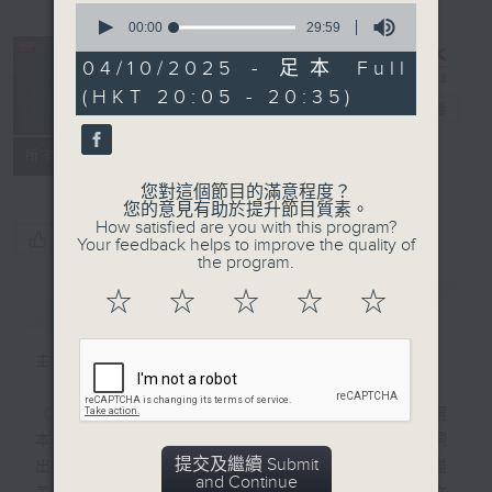
0
seconds
00:00
29:59
of
29
04/10/2025 - 足本 Full
minutes,
復刻藝文時光：
(HKT 20:05 - 20:35)
59
古文觀止
電台直播
seconds
特備網頁
PODCASTS
聯絡
所有集數
您對這個節目的滿意程度？
您的意見有助於提升節目質素。
How satisfied are you with this program?
您喜歡這個節目嗎?
Your feedback helps to improve the quality of
the program.
☆
☆
☆
☆
☆
簡介
GIST
主持人：陳耀南
《古文觀止》是清代以來最流行的古代散文選
本之一，「古文」指文言散文，「觀止」一詞
提交及繼續 Submit
出於《左傳》，表示所看到的事物已經盡善盡
and Continue