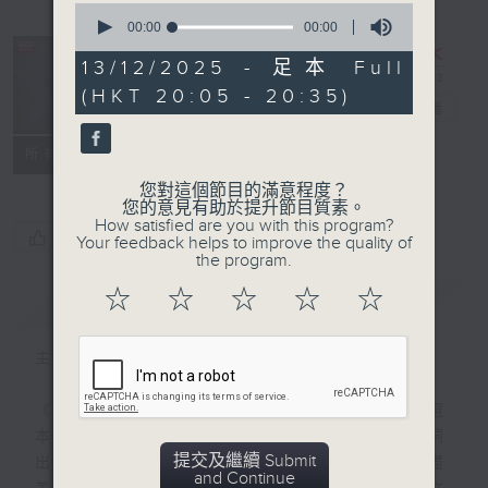
0
seconds
00:00
00:00
of
0
13/12/2025 - 足本 Full
seconds
復刻藝文時光：
(HKT 20:05 - 20:35)
古文觀止
電台直播
特備網頁
PODCASTS
聯絡
所有集數
您對這個節目的滿意程度？
您的意見有助於提升節目質素。
How satisfied are you with this program?
您喜歡這個節目嗎?
Your feedback helps to improve the quality of
the program.
☆
☆
☆
☆
☆
簡介
GIST
主持人：陳耀南
《古文觀止》是清代以來最流行的古代散文選
本之一，「古文」指文言散文，「觀止」一詞
提交及繼續 Submit
出於《左傳》，表示所看到的事物已經盡善盡
and Continue