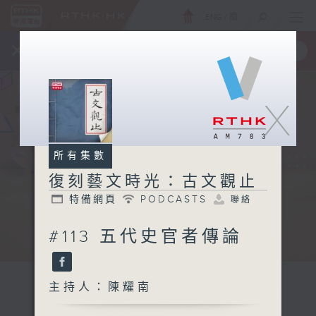
ENG
/
簡
×
全新 RTHK On The Go
取得
一手掌握 RTHK 電台、電視節目
X
所有集數
復刻藝文時光：古文觀止
特備網頁
PODCASTS
聯絡
#113 五代史官者傳論
主持人：陳耀南