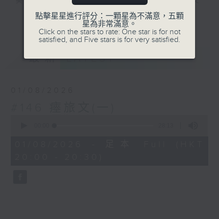
美，無以復加，所以《古文觀止》解作歷代文
言散文的最佳結集。主持陳耀南會透過古文的
點擊星星進行評分：一顆星為不滿意，五顆
更多...
星為非常滿意。
介紹，讓大家掌握中文的語言藝術，繼而了解
Click on the stars to rate: One star is for not
中國的學術思想及社會變化。
satisfied, and Five stars is for very satisfied.
最新
LATEST
#香港電台文教組
01/08/2026
#146 瘞旅文(一)
0
seconds
00:00
28:13
of
28
01/08/2026 - 足本 Full (HKT
minutes,
20:00 - 20:30)
13
seconds