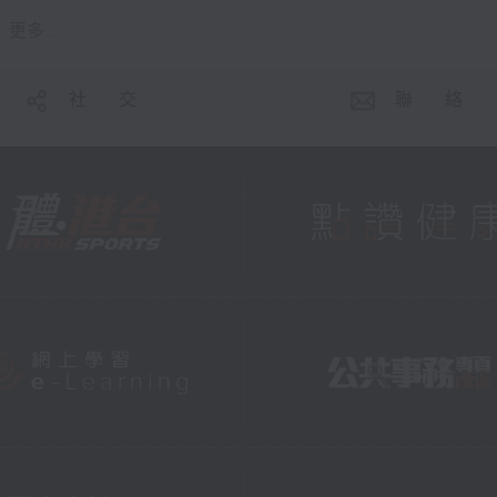
更多 ...
社 交
聯 絡