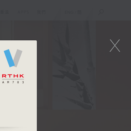
重溫
APPS
我們
ENG
/
簡
X