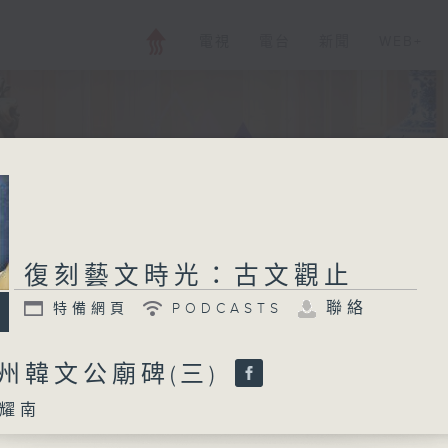
電視
電台
新聞
WEB+
復刻藝文時光：古文觀止
聯絡
特備網頁
PODCASTS
 潮州韓文公廟碑(三)
耀南