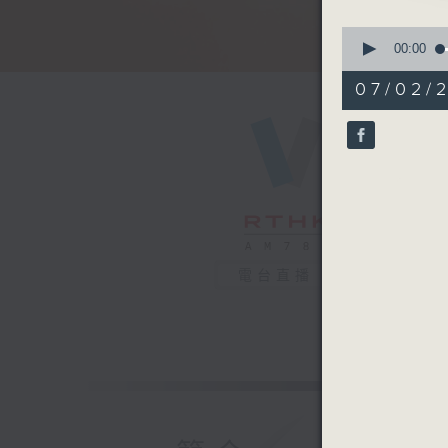
0
seconds
00:00
of
29
07/02/
minutes,
59
seconds
90%
電台直播