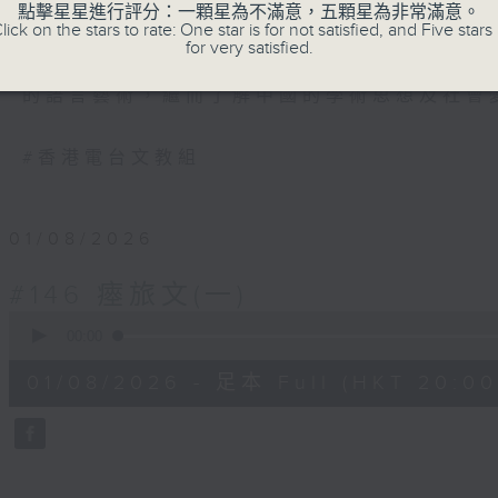
《古文觀止》是清代以來最流行的古代散文
點擊星星進行評分：一顆星為不滿意，五顆星為非常滿意。
lick on the stars to rate: One star is for not satisfied, and Five stars 
止」一詞出於《左傳》，表示所看到的事物
for very satisfied.
止》解作歷代文言散文的最佳結集。主持陳
的語言藝術，繼而了解中國的學術思想及社會
#香港電台文教組
01/08/2026
#146 瘞旅文(一)
0
seconds
00:00
of
28
01/08/2026 - 足本 Full (HKT 20:00
minutes,
13
seconds
Volume
90%