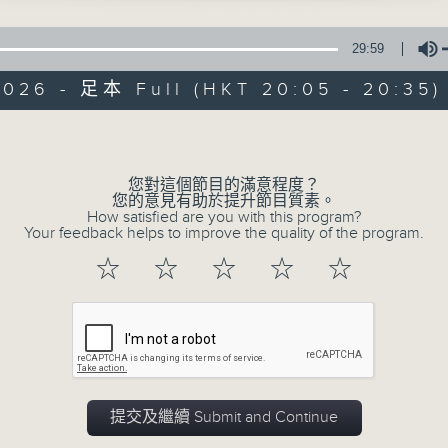
29:59
2026 - 足本 Full (HKT 20:05 - 20:35)
Volume
您對這個節目的滿意程度？
復刻藝文時光：古
您的意見有助於提升節目質素。
How satisfied are you with this program?
Your feedback helps to improve the quality of the program.
特備網頁
PODCASTS
所有集數
☆
☆
☆
☆
☆
您喜歡這個節目嗎?
主持人：陳耀南
提交及繼續 Submit and Continue