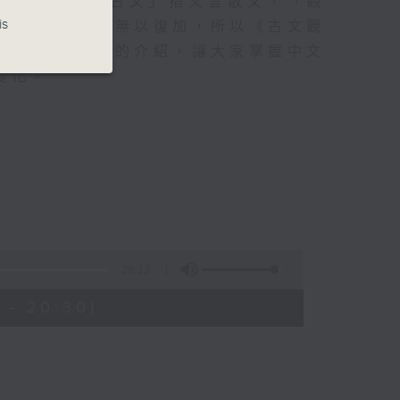
選本之一，「古文」指文言散文，「觀
is
已經盡善盡美，無以復加，所以《古文觀
耀南會透過古文的介紹，讓大家掌握中文
變化。
28:13
 - 20:30)