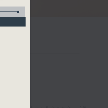
文觀止
聯絡