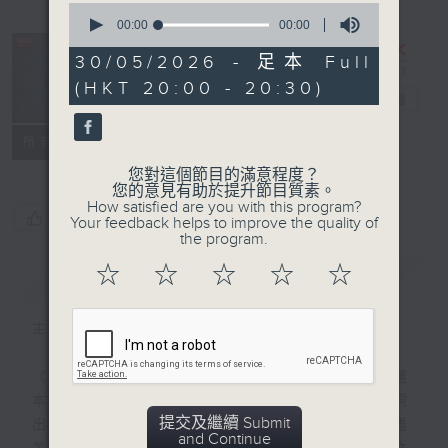
0
seconds
00:00
00:00
of
0
30/05/2026 - 足本 Full
seconds
復刻藝文時光：
(HKT 20:00 - 20:30)
古文觀止
電台直播
特備網頁
PODCASTS
聯絡
所有集數
您對這個節目的滿意程度？
您的意見有助於提升節目質素。
How satisfied are you with this program?
您喜歡這個節目嗎?
Your feedback helps to improve the quality of
the program.
☆
☆
☆
☆
☆
簡介
GIST
主持人：陳耀南
《古文觀止》是清代以來最流行的古代散文選
本之一，「古文」指文言散文，「觀止」一詞
提交及繼續 Submit
出於《左傳》，表示所看到的事物已經盡善盡
and Continue