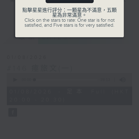
美，無以復加，所以《古文觀止》解作歷代文
言散文的最佳結集。主持陳耀南會透過古文的
點擊星星進行評分：一顆星為不滿意，五顆
更多...
星為非常滿意。
介紹，讓大家掌握中文的語言藝術，繼而了解
Click on the stars to rate: One star is for not
中國的學術思想及社會變化。
satisfied, and Five stars is for very satisfied.
最新
LATEST
#香港電台文教組
01/08/2026
#146 瘞旅文(一)
0
seconds
00:00
28:13
of
28
01/08/2026 - 足本 Full (HKT
minutes,
20:00 - 20:30)
13
seconds