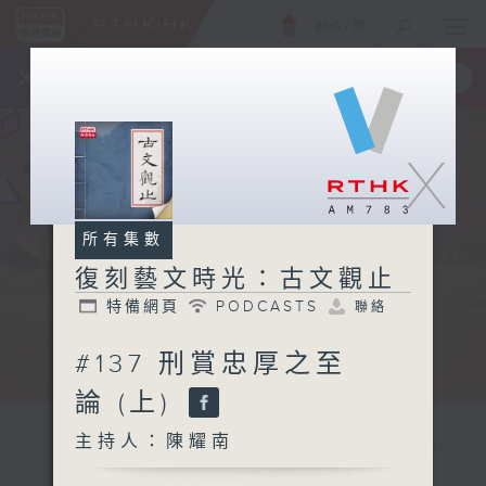
ENG
/
簡
×
全新 RTHK On The Go
取得
一手掌握 RTHK 電台、電視節目
X
所有集數
復刻藝文時光：古文觀止
特備網頁
PODCASTS
聯絡
#137 刑賞忠厚之至
論 (上)
主持人：陳耀南