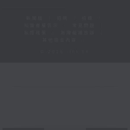
新聞稿
|
招聘
|
招標
|
知識產權告示
|
常見問題
|
私隱政策
|
無障礙播放器
|
其他語言內容
|
© 2026 rthk.hk