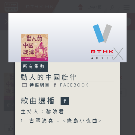
ENG
/
簡
×
全新 RTHK On The Go
取得
一手掌握 RTHK 電台、電視節目
X
所有集數
動人的中國旋律
特備網頁
FACEBOOK
動人的中國旋律
電台直播
歌曲選播
特備網頁
FACEBOOK
所有集數
主持人：黎曉君
1. 古箏演奏 - <綠島小夜曲>
您喜歡這個節目嗎?