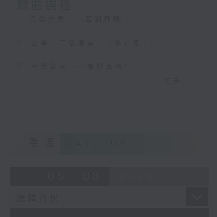
歌曲選播
1. 民樂合奏 - <翠湖春曉 >
2. 古箏、二弦演奏 - <柳青娘>
3. 中樂合奏 - <唐妃玉環>
更多...
4. 高胡演奏 - <荷花香>
5. 鑼鼓音樂 - <十杯酒>
6. 洞簫演奏 - <河畔春光>
重溫
CATCHUP
7. 馬頭琴演奏 - <遠飛的大雁>
05 - 08
2026
8. 中樂團演奏 - <敖包相會>