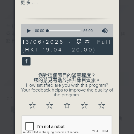
2. 蘆笙演奏 - <侗鄉節日>
更多...
簡介
GIST
3. 中國音樂學院民樂團演奏
- <上高山望平川>
0
主持人：黎曉君
seconds
00:00
56:00
香港電台第五台經典中國音樂節目「動人的中國
of
4. 鼓樂演奏 - <虎躍龍騰>
56
旋律」，在空中與您分享不同中樂的韻味。
13/06/2026 - 足本 Full
minutes,
(HKT 19:04 - 20:00)
0
5. 古琴演奏 - <廣陵散>
seconds
6. 排簫演奏 - <花之夢>
您對這個節目的滿意程度？
最新
LATEST
7. 中樂團演奏 - <黃揚扁擔>
您的意見有助於提升節目質素。
How satisfied are you with this program?
Your feedback helps to improve the quality of
8. 洞簫、笛子演奏 - <鳥語>
the program.
01/08/2026
☆
☆
☆
☆
☆
9. 中樂團演奏 - <冷月寒光>
歌曲選播
1. 江蘇省歌舞劇院民族樂團演奏 - <霓裳曲
10. 琵琶演奏 - <龍船>
>