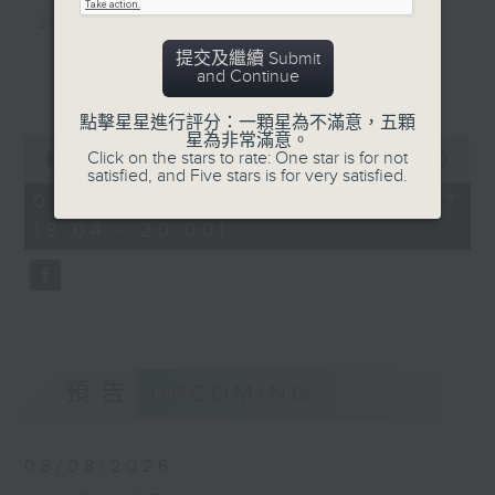
2. 中樂團演奏 - <月圓花好>
提交及繼續 Submit
and Continue
3. 民樂合奏 - <采茶舞曲>
更多...
點擊星星進行評分：一顆星為不滿意，五顆
4. 笛子演奏 - <歡樂的牧童>
星為非常滿意。
0
Click on the stars to rate: One star is for not
seconds
00:00
56:00
satisfied, and Five stars is for very satisfied.
of
5. 北京中央交響樂團演奏 - <天倫歌>
56
01/08/2026 - 足本 Full (HKT
minutes,
19:04 - 20:00)
0
6. 排簫演奏 - <相聚時刻>
seconds
7. 中樂團演奏 - <月夜>
8. 高胡演奏 - <鄉間小景、村間小童、田間
小唱>
預告
UPCOMING
08/08/2026