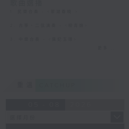
歌曲選播
1. 民樂合奏 - <翠湖春曉 >
2. 古箏、二弦演奏 - <柳青娘>
3. 中樂合奏 - <唐妃玉環>
更多...
4. 高胡演奏 - <荷花香>
5. 鑼鼓音樂 - <十杯酒>
6. 洞簫演奏 - <河畔春光>
重溫
CATCHUP
7. 馬頭琴演奏 - <遠飛的大雁>
05 - 08
2026
8. 中樂團演奏 - <敖包相會>