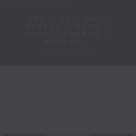
新聞稿
|
招聘
|
招標
|
知識產權告示
|
常見問題
|
私隱政策
|
無障礙播放器
|
其他語言內容
|
© 2026 rthk.hk