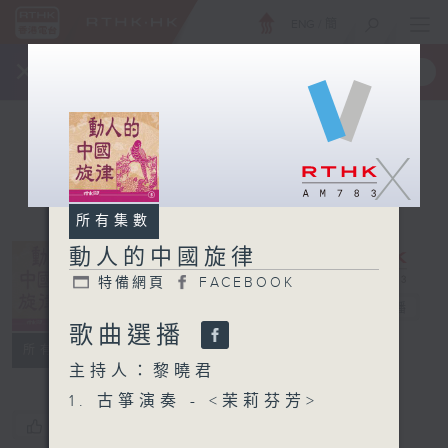
ENG
/
簡
×
全新 RTHK On The Go
取得
一手掌握 RTHK 電台、電視節目
X
所有集數
動人的中國旋律
特備網頁
FACEBOOK
動人的中國旋律
電台直播
歌曲選播
特備網頁
FACEBOOK
所有集數
主持人：黎曉君
1. 古箏演奏 - <茉莉芬芳>
您喜歡這個節目嗎?