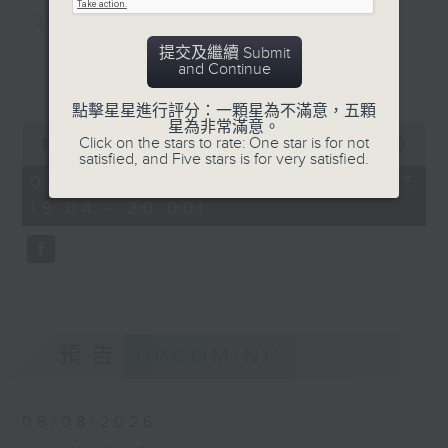
2. 中樂團演奏 - <月圓花好>
提交及繼續 Submit
and Continue
3. 民樂合奏 - <采茶舞曲>
更多...
點擊星星進行評分：一顆星為不滿意，五顆
4. 笛子演奏 - <歡樂的牧童>
星為非常滿意。
0
Click on the stars to rate: One star is for not
seconds
00:00
56:00
satisfied, and Five stars is for very satisfied.
of
5. 北京中央交響樂團演奏 - <天倫歌>
56
01/08/2026 - 足本 Full (HKT
minutes,
19:04 - 20:00)
0
6. 排簫演奏 - <相聚時刻>
seconds
7. 中樂團演奏 - <月夜>
8. 高胡演奏 - <鄉間小景、村間小童、田間
小唱>
預告
UPCOMING
08/08/2026