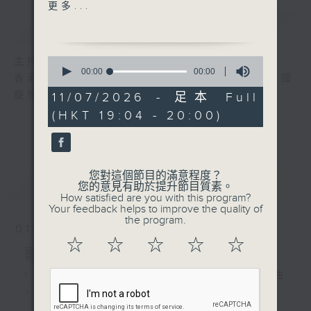
2. 古琴演奏 - <古風操>
更多...
簡介
GIST
3. 高胡、古箏、揚琴合奏 -
<江南好>
0
主持人：黎曉君
seconds
00:00
00:00
香港電台第五台經典中國音樂節目「動人的中國
of
4. 中樂合奏 - <蘭花花>
0
旋律」，在空中與您分享不同中樂的韻味。
11/07/2026 - 足本 Full
seconds
(HKT 19:04 - 20:00)
5. 笛子演奏 - <草原春天>
6. 中樂合奏 - <打起手鼓唱
起歌>
您對這個節目的滿意程度？
最新
LATEST
您的意見有助於提升節目質素。
How satisfied are you with this program?
7. 古琴演奏 - <酒狂>
Your feedback helps to improve the quality of
the program.
01/08/2026
8. 中樂合奏 - <微山湖>
☆
☆
☆
☆
☆
歌曲選播
9. 笛子演奏 - <錦春羅>
1. 江蘇省歌舞劇院民族樂團演奏 - <霓裳曲
>
10. 琵琶演奏 - <天鵝>