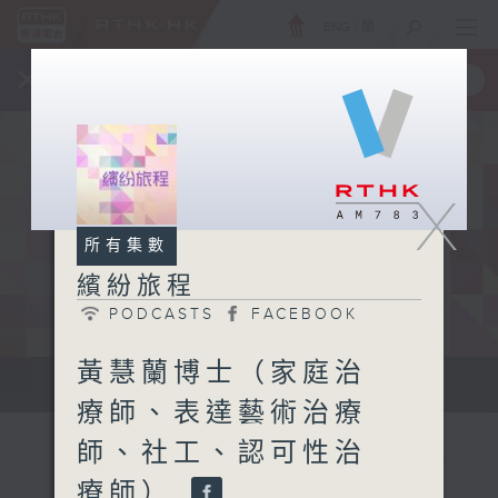
ENG
/
簡
×
全新 RTHK On The Go
取得
一手掌握 RTHK 電台、電視節目
X
所有集數
繽紛旅程
PODCASTS
FACEBOOK
黃慧蘭博士（家庭治
專訪城中名人，開展繽紛旅程。
療師、表達藝術治療
師、社工、認可性治
療師）