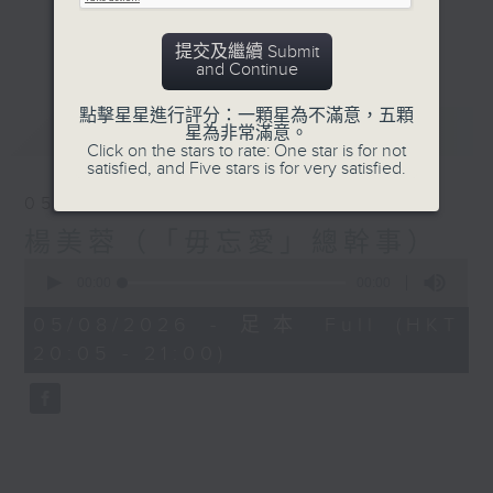
更多...
李衎政、梁陳智明請來社會各界人士，分享他們的繽
提交及繼續 Submit
and Continue
紛旅程。
點擊星星進行評分：一顆星為不滿意，五顆
最新
LATEST
星為非常滿意。
Click on the stars to rate: One star is for not
satisfied, and Five stars is for very satisfied.
05/08/2026
楊美蓉（「毋忘愛」總幹事）
0
seconds
00:00
00:00
of
0
05/08/2026 - 足本 Full (HKT
seconds
20:05 - 21:00)