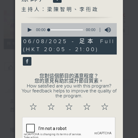
主持人：梁陳智明、李衎政
0
seconds
00:00
00:00
繽紛旅程
電台直播
of
0
06/08/2025 - 足本 Full
PODCASTS
FACEBOOK
所有集數
seconds
(HKT 20:05 - 21:00)
您喜歡這個節目嗎?
您對這個節目的滿意程度？
您的意見有助於提升節目質素。
簡介
GIST
How satisfied are you with this program?
Your feedback helps to improve the quality of
the program.
主持人：梁陳智明、李衎政
☆
☆
☆
☆
☆
首播日期︰2013年6月3日
播出時間︰星期三晚上8時至9時