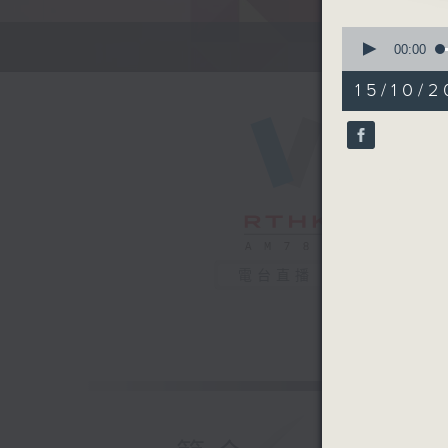
0
seconds
00:00
of
55
15/10/2
minutes,
0
seconds
90%
電台直播