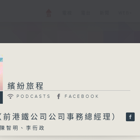
電視
電台
新聞
WEB+
繽紛旅程
PODCASTS
FACEBOOK
（前港鐵公司公司事務總經理）
陳智明、李衎政