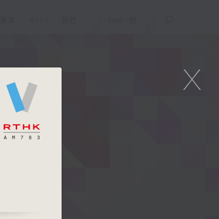
重溫
APPS
我們
ENG
/
簡
X