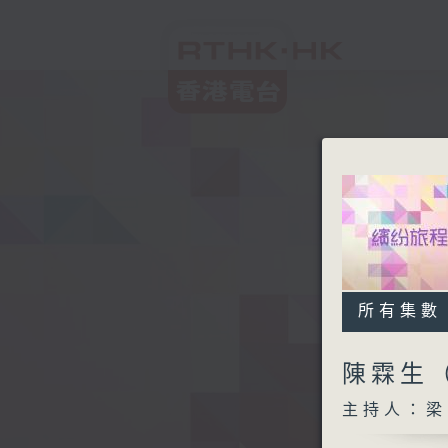
所有集數
陳霖生
主持人：梁