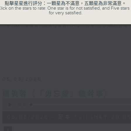
點擊星星進行評分：一顆星為不滿意，五顆星為非常滿意。
lick on the stars to rate: One star is for not satisfied, and Five stars 
播出時間︰星期三晚上8時至9時
for very satisfied.
李衎政、梁陳智明請來社會各界人士，分享他們的繽紛旅程
05/08/2026
楊美蓉（「毋忘愛」總幹事）
0
seconds
00:00
of
54
05/08/2026 - 足本 Full (HKT 20:05
minutes,
59
seconds
Volume