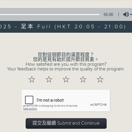
專訪城中名人，開展繽紛旅程。
55:00
025 - 足本 Full (HKT 20:05 - 21:00)
Volume
您對這個節目的滿意程度？
繽紛旅程
您的意見有助於提升節目質素。
How satisfied are you with this program?
Your feedback helps to improve the quality of the program.
PODCASTS
FACEBOO
所有集數
☆
☆
☆
☆
☆
您喜歡這個節目嗎?
主持人：梁陳智明、李衎政
提交及繼續 Submit and Continue
首播日期︰2013年6月3日