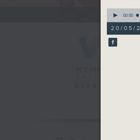
0
seconds
00:00
of
54
20/05/
minutes,
59
seconds
90%
電台直播