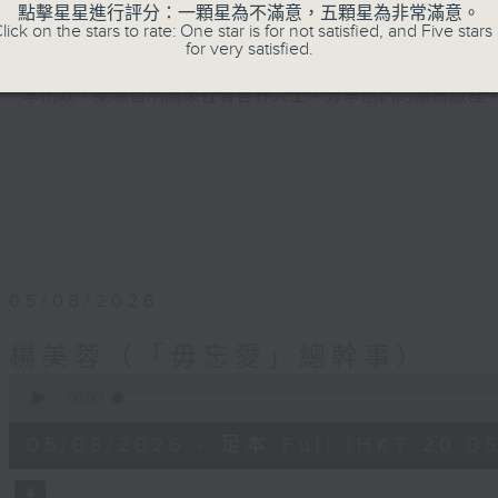
點擊星星進行評分：一顆星為不滿意，五顆星為非常滿意。
lick on the stars to rate: One star is for not satisfied, and Five stars 
播出時間︰星期三晚上8時至9時
for very satisfied.
李衎政、梁陳智明請來社會各界人士，分享他們的繽紛旅程
05/08/2026
楊美蓉（「毋忘愛」總幹事）
0
seconds
00:00
of
54
05/08/2026 - 足本 Full (HKT 20:05
minutes,
59
seconds
Volume