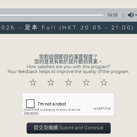
專訪城中名人，開展繽紛旅程。
54:59
2026 - 足本 Full (HKT 20:05 - 21:00)
Volume
您對這個節目的滿意程度？
繽紛旅程
您的意見有助於提升節目質素。
How satisfied are you with this program?
Your feedback helps to improve the quality of the program.
PODCASTS
FACEBOO
所有集數
☆
☆
☆
☆
☆
您喜歡這個節目嗎?
主持人：梁陳智明、李衎政
提交及繼續 Submit and Continue
首播日期︰2013年6月3日