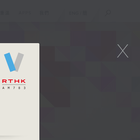
重溫
APPS
我們
ENG
/
簡
X