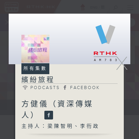
ENG
/
簡
×
全新 RTHK On The Go
取得
一手掌握 RTHK 電台、電視節目
X
所有集數
繽紛旅程
PODCASTS
FACEBOOK
方健儀（資深傳媒
專訪城中名人，開展繽紛旅程。
人）
主持人：梁陳智明、李衎政