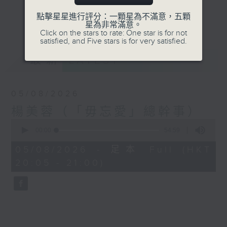
點擊星星進行評分：一顆星為不滿意，五顆
更多...
李衎政、梁陳智明請來社會各界人士，分享他們的繽
星為非常滿意。
Click on the stars to rate: One star is for not
紛旅程。
satisfied, and Five stars is for very satisfied.
最新
LATEST
05/08/2026
楊美蓉（「毋忘愛」總幹事）
0
seconds
00:00
54:59
of
54
05/08/2026 - 足本 Full (HKT
minutes,
20:05 - 21:00)
59
seconds