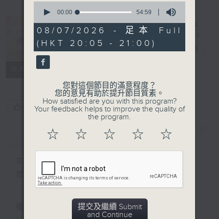
0
seconds
00:00
54:59
of
54
08/07/2026 - 足本 Full
minutes,
(HKT 20:05 - 21:00)
59
繽紛旅程
電台直播
seconds
PODCASTS
FACEBOOK
所有集數
您對這個節目的滿意程度？
您的意見有助於提升節目質素。
How satisfied are you with this program?
您喜歡這個節目嗎?
Your feedback helps to improve the quality of
the program.
☆
☆
☆
☆
☆
簡介
GIST
主持人：梁陳智明、李衎政
首播日期︰2013年6月3日
提交及繼續 Submit
播出時間︰星期三晚上8時至9時
and Continue