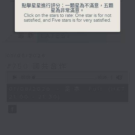
式演繹，讓你認識由軒轅皇帝至中華人民共和
點擊星星進行評分：一顆星為不滿意，五顆
國建國，前後長達五千年中國歷史的輪廓。
星為非常滿意。
更多...
Click on the stars to rate: One star is for not
satisfied, and Five stars is for very satisfied.
#香港電台文教組
最新
LATEST
01/08/2026
#750 國共合作
0
seconds
00:00
30:05
of
30
01/08/2026 - 足本 Full (HKT
minutes,
21:00 - 21:30)
5
seconds