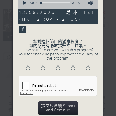
seconds
00:00
31:00
of
31
13/09/2025 - 足本 Full
minutes,
(HKT 21:04 - 21:35)
復刻藝文時光：
0
seconds
中華五千年
電台直播
PODCASTS
聯絡
所有集數
您對這個節目的滿意程度？
您的意見有助於提升節目質素。
How satisfied are you with this program?
Your feedback helps to improve the quality of
您喜歡這個節目嗎?
the program.
☆
☆
☆
☆
☆
簡介
GIST
主持人：魏便利
全數九百集的《中華五千年》是香港電台最長
壽的歷史教育節目，1983至2001年間製作
提交及繼續 Submit
and Continue
和首播，由香港電台的廣播藝員，以廣播劇形