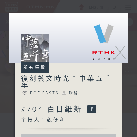
ENG
/
簡
×
全新 RTHK On The Go
取得
一手掌握 RTHK 電台、電視節目
X
所有集數
復刻藝文時光：中華五千
年
PODCASTS
聯絡
#704 百日維新
主持人：魏便利
0