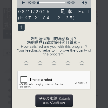
seconds
00:00
00:00
of
0
08/11/2025 - 足本 Full
seconds
(HKT 21:04 - 21:35)
復刻藝文時光：
中華五千年
電台直播
PODCASTS
聯絡
所有集數
您對這個節目的滿意程度？
您的意見有助於提升節目質素。
How satisfied are you with this program?
Your feedback helps to improve the quality of
您喜歡這個節目嗎?
the program.
☆
☆
☆
☆
☆
簡介
GIST
主持人：魏便利
全數九百集的《中華五千年》是香港電台最長
壽的歷史教育節目，1983至2001年間製作
提交及繼續 Submit
and Continue
和首播，由香港電台的廣播藝員，以廣播劇形