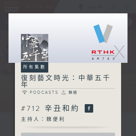
ENG
/
簡
×
全新 RTHK On The Go
取得
一手掌握 RTHK 電台、電視節目
X
所有集數
復刻藝文時光：中華五千
年
PODCASTS
聯絡
#712 辛丑和約
主持人：魏便利
0