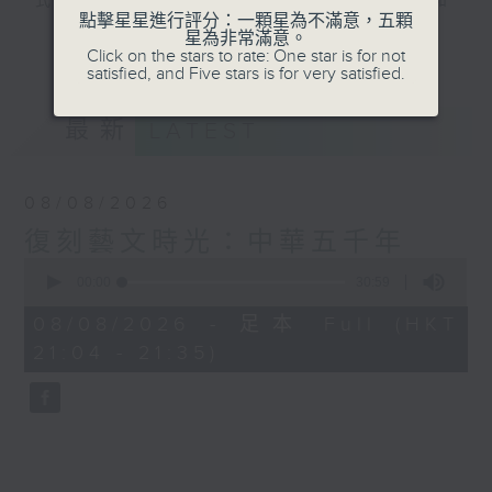
式演繹，讓你認識由軒轅皇帝至中華人民共和
點擊星星進行評分：一顆星為不滿意，五顆
國建國，前後長達五千年中國歷史的輪廓。
星為非常滿意。
更多...
Click on the stars to rate: One star is for not
satisfied, and Five stars is for very satisfied.
#香港電台文教組
最新
LATEST
08/08/2026
復刻藝文時光：中華五千年
0
seconds
00:00
30:59
of
30
08/08/2026 - 足本 Full (HKT
minutes,
21:04 - 21:35)
59
seconds