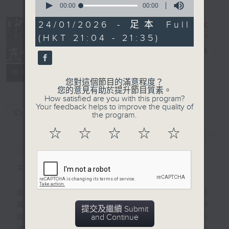
seconds
00:00
00:00
of
0
24/01/2026 - 足本 Full
seconds
(HKT 21:04 - 21:35)
復刻藝文時光：
中華五千年
電台直播
PODCASTS
聯絡
所有集數
您對這個節目的滿意程度？
您的意見有助於提升節目質素。
How satisfied are you with this program?
Your feedback helps to improve the quality of
您喜歡這個節目嗎?
the program.
☆
☆
☆
☆
☆
簡介
GIST
主持人：魏便利
全數九百集的《中華五千年》是香港電台最長
壽的歷史教育節目，1983至2001年間製作
提交及繼續 Submit
and Continue
和首播，由香港電台的廣播藝員，以廣播劇形