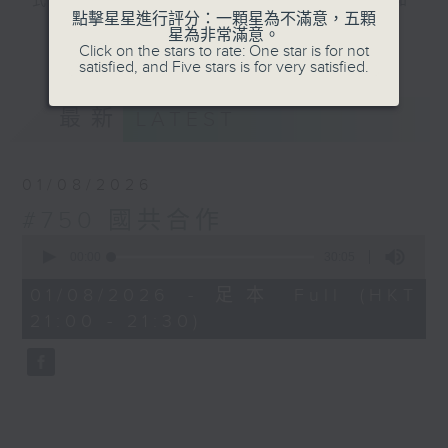
式演繹，讓你認識由軒轅皇帝至中華人民共和
點擊星星進行評分：一顆星為不滿意，五顆
國建國，前後長達五千年中國歷史的輪廓。
星為非常滿意。
更多...
Click on the stars to rate: One star is for not
satisfied, and Five stars is for very satisfied.
#香港電台文教組
最新
LATEST
01/08/2026
#750 國共合作
0
seconds
00:00
30:05
of
30
01/08/2026 - 足本 Full (HKT
minutes,
21:00 - 21:30)
5
seconds