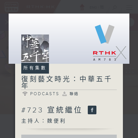
ENG
/
簡
×
全新 RTHK On The Go
取得
一手掌握 RTHK 電台、電視節目
X
所有集數
復刻藝文時光：中華五千
年
PODCASTS
聯絡
#723 宣統繼位
主持人：魏便利
0