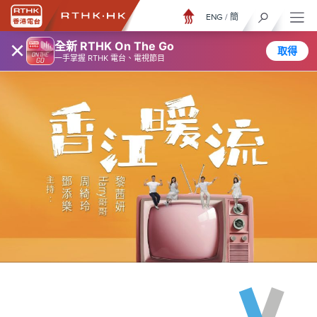
ENG
/
簡
×
全新 RTHK On The Go
取得
一手掌握 RTHK 電台、電視節目