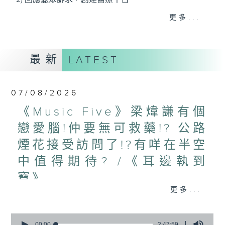
3) 暖流熱線 : 關顧長者心靈需要，透過電話1872312，
更多...
聆聽老友記心聲
最新
LATEST
主持：Harry哥哥、周綺玲、鄧添樂、黎茜姸
07/08/2026
編導：周綺玲、鄧添樂
《Music Five》梁煒謙有個
戀愛腦!仲要無可救藥!? 公路
監製：梁學曦
煙花接受訪問了!?有咩在半空
中值得期待? /《耳邊執到
逢星期一至五，上午十時至下午一時，歡迎你！
寶》
更多...
1000-1100
* 早上十一時十分，香港電台第五台、港台電視31，電
《Harry 哥哥英文教室》
台電視同步直播！
0
《今日大件事》
seconds
00:00
2:47:59