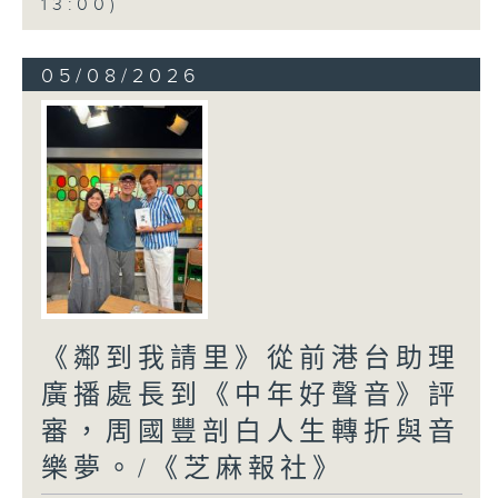
13:00)
05/08/2026
《鄰到我請里》從前港台助理
廣播處長到《中年好聲音》評
審，周國豐剖白人生轉折與音
樂夢。/《芝麻報社》