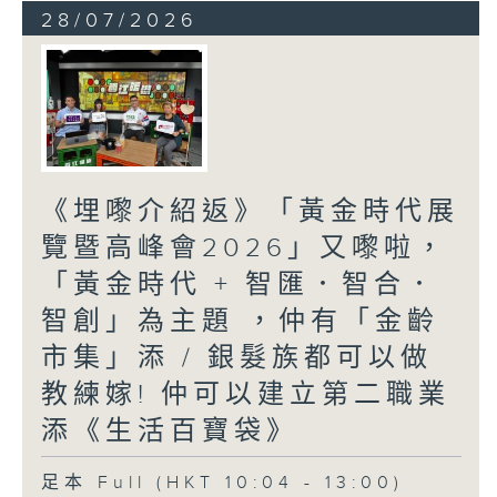
28/07/2026
《埋嚟介紹返》「黃金時代展
覽暨高峰會2026」又嚟啦，
「黃金時代 + 智匯．智合．
智創」為主題 ，仲有「金齡
市集」添 / 銀髮族都可以做
教練嫁! 仲可以建立第二職業
添《生活百寶袋》
足本 Full (HKT 10:04 - 13:00)