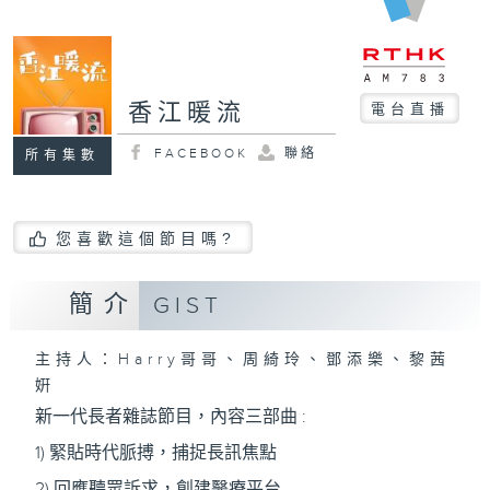
香江暖流
電台直播
FACEBOOK
聯絡
所有集數
您喜歡這個節目嗎?
簡介
GIST
主持人：Harry哥哥、周綺玲、鄧添樂、黎茜
姸
新一代長者雜誌節目，內容三部曲 :
1) 緊貼時代脈搏，捕捉長訊焦點
2) 回應聽眾訴求，創建醫療平台