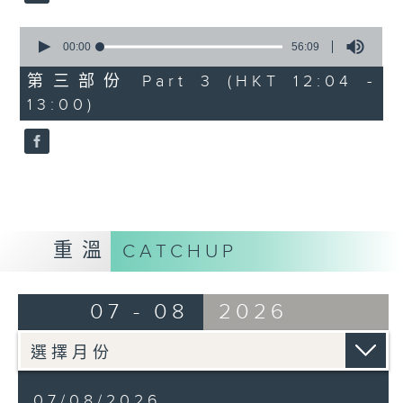
0
seconds
00:00
56:09
of
56
第三部份 Part 3 (HKT 12:04 -
minutes,
13:00)
9
seconds
重溫
CATCHUP
07 - 08
2026
07/08/2026