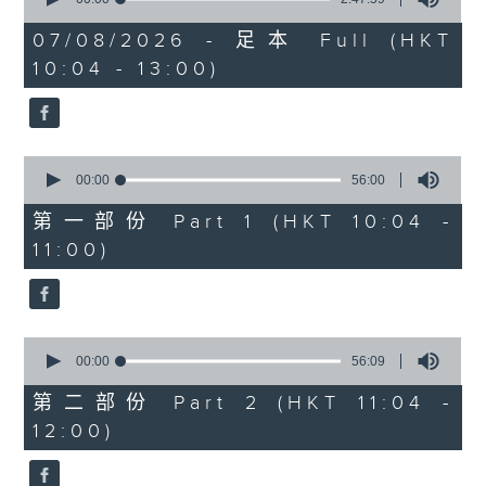
of
《膠喺我身上》
2
07/08/2026 - 足本 Full (HKT
hours,
10:04 - 13:00)
1100-1200
47
minutes,
59
《Music Five》
seconds
嘉賓：梁煒謙(歌手)
0
《極速15秒》
seconds
00:00
56:00
of
《Music Five》
56
第一部份 Part 1 (HKT 10:04 -
minutes,
嘉賓：公路煙花(組合)
11:00)
0
seconds
1200-1300
《耳邊執到寶》
0
seconds
00:00
56:09
of
56
第二部份 Part 2 (HKT 11:04 -
minutes,
12:00)
9
seconds