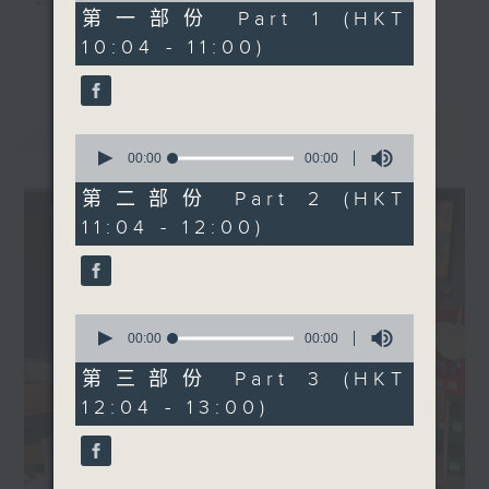
0
第一部份 Part 1 (HKT
seconds
3) 暖流熱線 : 關顧長者心靈需要，透過電話1872312，
更多...
10:04 - 11:00)
聆聽老友記心聲
最新
LATEST
0
主持：Harry哥哥、周綺玲、鄧添樂、黎茜姸
seconds
00:00
00:00
of
0
第二部份 Part 2 (HKT
seconds
編導：周綺玲、鄧添樂
11:04 - 12:00)
監製：梁學曦
0
seconds
00:00
00:00
of
逢星期一至五，上午十時至下午一時，歡迎你！
0
第三部份 Part 3 (HKT
seconds
12:04 - 13:00)
* 早上十一時十分，香港電台第五台、港台電視31，電
台電視同步直播！