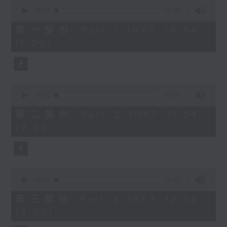
0
seconds
00:00
56:10
of
1200-1300
56
第一部份 Part 1 (HKT 10:04 -
minutes,
《香江私房菜》
11:00)
10
seconds
0
seconds
00:00
56:19
of
56
第二部份 Part 2 (HKT 11:04 -
minutes,
12:00)
19
seconds
0
seconds
00:00
56:10
of
56
第三部份 Part 3 (HKT 12:04 -
minutes,
13:00)
10
seconds