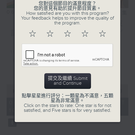
您對這個節目的滿意程度？
您的意見有助於提升節目質素。
06/08/2026
相片集
How satisfied are you with this program?
Your feedback helps to improve the quality of
《好玩醫學》颱風季節對老友
the program.
記嘅骨科健康有咩影響？／
☆
☆
☆
☆
☆
《香江私房菜》
1000-1100
《5號院線》
《今日大件事》
更多...
提交及繼續 Submit
《詞中意》
and Continue
0
seconds
00:00
2:48:00
點擊星星進行評分：一顆星為不滿意，五顆
of
1100-1200
星為非常滿意。
2
06/08/2026 - 足本 Full (HKT
Click on the stars to rate: One star is for not
hours,
10:04 - 13:00)
《好玩醫學》
satisfied, and Five stars is for very satisfied.
48
minutes,
0
嘉賓：蔡森洪醫生（骨科專科醫生）
seconds
《極速15秒》