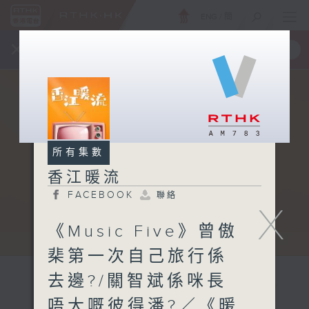
ENG
/
簡
×
全新 RTHK On The Go
取得
一手掌握 RTHK 電台、電視節目
所有集數
香江暖流
FACEBOOK
聯絡
X
《Music Five》曾傲
棐第一次自己旅行係
去邊?/關智斌係咪長
唔大嘅彼得潘?／《暖