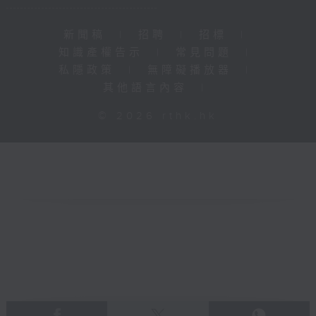
新聞稿
|
招聘
|
招標
|
知識產權告示
|
常見問題
|
私隱政策
|
無障礙播放器
|
其他語言內容
|
© 2026 rthk.hk