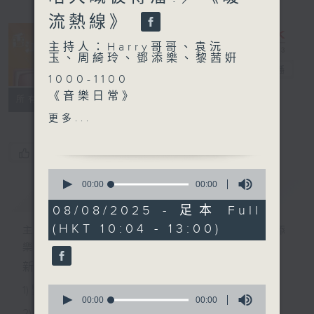
流熱線》
主持人：Harry哥哥、袁沅
玉、周綺玲、鄧添樂、黎茜姸
香江暖流
電台直播
1000-1100
《音樂日常》
FACEBOOK
聯絡
所有集數
《長者A1》
更多...
《管教有圓方》
1100-1200
您喜歡這個節目嗎?
《Music Five》
0
嘉賓：曾傲棐、關智斌
seconds
00:00
00:00
簡介
GIST
of
《極速15秒》
0
08/08/2025 - 足本 Full
1200-1300
seconds
(HKT 10:04 - 13:00)
《暖流熱線》
主持人：Harry哥哥、袁沅玉、周綺玲、鄧添
樂、黎茜姸
新一代長者雜誌節目，內容三部曲 :
0
1) 緊貼時代脈搏，捕捉長訊焦點
seconds
00:00
00:00
of
2) 回應聽眾訴求，創建醫療平台