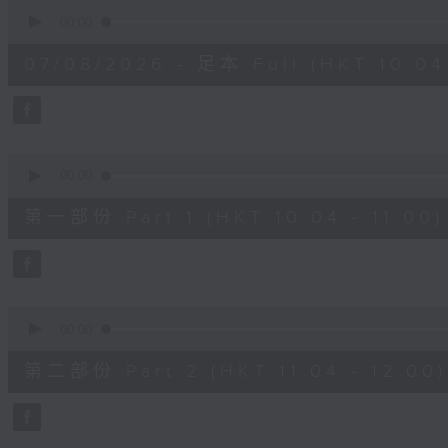
0
seconds
00:00
of
2
07/08/2026 - 足本 Full (HKT 10:04 
hours,
47
minutes,
59
seconds
Volume
90%
0
seconds
00:00
of
56
第一部份 Part 1 (HKT 10:04 - 11:00)
minutes,
0
seconds
Volume
90%
0
seconds
00:00
of
56
第二部份 Part 2 (HKT 11:04 - 12:00)
minutes,
9
seconds
Volume
90%