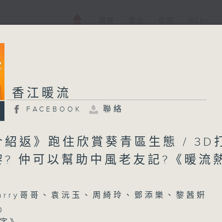
電視
電台
新聞
WEB+
香江暖流
聯絡
FACEBOOK
紹返》跑住欣賞葵青區生態 / 3D
黎? 仲可以幫助中風老友記?《暖流
arry哥哥、袁沅玉、周綺玲、鄧添樂、黎茜姸
0