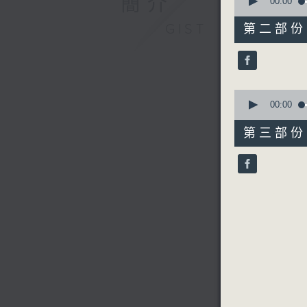
簡介
seconds
00:00
of
56
GIST
第二部份 P
minutes,
19
seconds
90%
0
seconds
00:00
of
56
第三部份 P
minutes,
10
seconds
90%