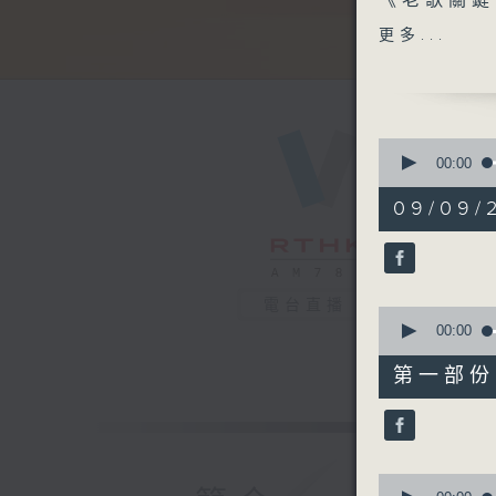
《老歌關鍵
《今日大件
更多...
《粵覽聊齋
1100-120
《埋嚟介紹
嘉賓：白麗
0
義工）
seconds
00:00
of
《極速15
2
09/09/2
《埋嚟介紹
hours,
48
嘉賓：洪雪
minutes,
（女青賽馬
0
seconds
1200-130
90%
電台直播
0
《暖流熱線
seconds
00:00
of
56
第一部份 P
minutes,
10
seconds
90%
0