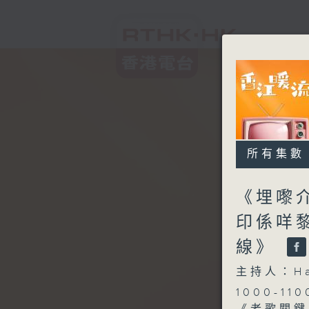
所有集數
《埋嚟介
印係咩
線》
主持人：H
1000-110