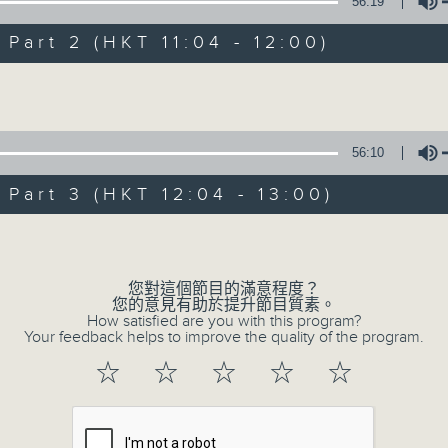
1) 緊貼時代脈搏，捕捉長訊焦點
56:19
2) 回應聽眾訴求，創建醫療平台
art 2 (HKT 11:04 - 12:00)
3) 暖流熱線 : 關顧長者心靈需要，透過電話1872312，聆聽
Volume
主持：Harry哥哥、周綺玲、鄧添樂、黎茜姸
56:10
編導：周綺玲、鄧添樂
art 3 (HKT 12:04 - 13:00)
監製：梁學曦
Volume
逢星期一至五，上午十時至下午一時，歡迎你！
您對這個節目的滿意程度？
您的意見有助於提升節目質素。
How satisfied are you with this program?
Your feedback helps to improve the quality of the program.
* 早上十一時十分，香港電台第五台、港台電視31，電台電
☆
☆
☆
☆
☆