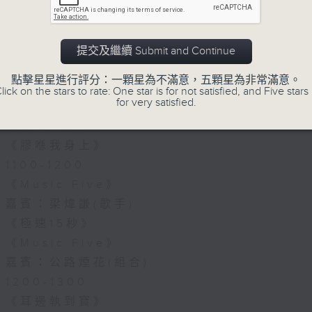
07/08/2026
《Music Five》梁煒謙有個戀
提交及繼續 Submit and Continue
花接受訪問了!?有咩在半空中值得
點擊星星進行評分：一顆星為不滿意，五顆星為非常滿意。
1000-1100
lick on the stars to rate: One star is for not satisfied, and Five stars 
for very satisfied.
《Harry 哥哥英文教室》
《今日大件事》
《膠喺我身上》
1100-1200
《Music Five》
嘉賓：梁煒謙(歌手)
《極速15秒》
《Music Five》
嘉賓：公路煙花(組合)
1200-1300
《耳邊執到寶》