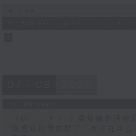
0
seconds
00:00
of
56
第三部份 Part 3 (HKT 12:04 - 13:00
minutes,
9
seconds
Volume
90%
07 - 08
2026
07/08/2026
《Music Five》梁煒謙有個戀
路煙花接受訪問了!?有咩在半空