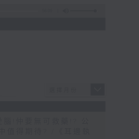
56:09
)
愛腦!仲要無可救藥!? 公
中值得期待? /《耳邊執