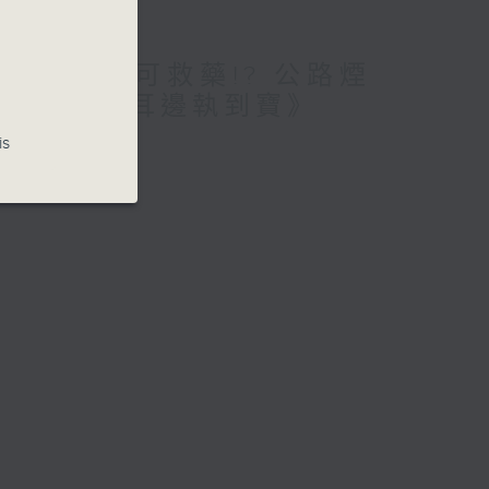
愛腦!仲要無可救藥!? 公路煙
期待? /《耳邊執到寶》
is