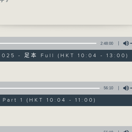
字》
事》
》
0
返》
珊（「童理繽 Fun 跑」計劃社工）、曾妙玲（
2:48:00
秒》
025 - 足本 Full (HKT 10:04 - 13:00)
香江暖流
返》
霞（女青總主任(長者及社區健康服務)）、林家
FACEBOOK
聯絡
會青健坊職業治療師）
所有集數
Volume
0
》
56:10
您喜歡這個節目嗎?
art 1 (HKT 10:04 - 11:00)
Volume
主持人：Harry哥哥、袁沅玉、周綺玲、鄧添
新一代長者雜誌節目，內容三部曲 :