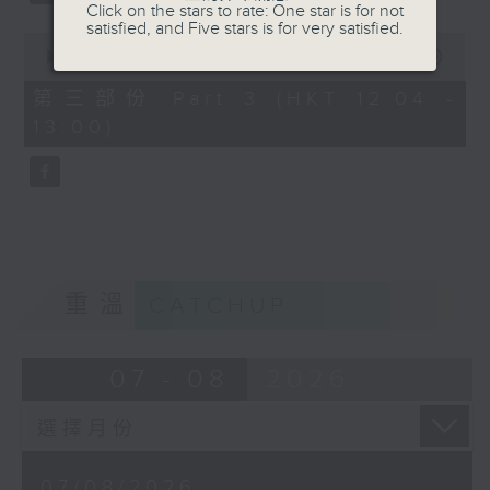
Click on the stars to rate: One star is for not
satisfied, and Five stars is for very satisfied.
0
seconds
00:00
56:09
of
56
第三部份 Part 3 (HKT 12:04 -
minutes,
13:00)
9
seconds
重溫
CATCHUP
07 - 08
2026
07/08/2026