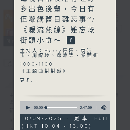
多出色後輩，今日有
佢嚟講舊日難忘事~/
《暖流熱線》難忘嘅
香江暖流
電台直播
街頭小食～
FACEBOOK
聯絡
所有集數
主持人：Harry哥哥、袁沅
玉、周綺玲、鄧添樂、黎茜姸
您喜歡這個節目嗎?
1000-1100
《主題曲對對碰》
《今日大件事》
簡介
GIST
更多...
《滅蟲大作戰》
1100-1200
主持人：Harry哥哥、袁沅玉、周綺玲、鄧添
《鄰到我請里》
樂、黎茜姸
0
嘉賓：程乃根（資深傳媒人）
seconds
00:00
2:47:59
新一代長者雜誌節目，內容三部曲 :
of
《極速15秒》
2
10/09/2025 - 足本 Full
1) 緊貼時代脈搏，捕捉長訊焦點
hours,
(HKT 10:04 - 13:00)
47
1200-1300
2) 回應聽眾訴求，創建醫療平台