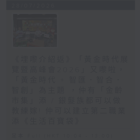
28/07/2026
《埋嚟介紹返》「黃金時代展
覽暨高峰會2026」又嚟啦，
「黃金時代 + 智匯．智合．
智創」為主題 ，仲有「金齡
市集」添 / 銀髮族都可以做
教練嫁! 仲可以建立第二職業
添《生活百寶袋》
足本 Full (HKT 10:04 - 13:00)