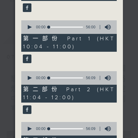
minutes,
《暖流熱線》
59
3) 暖流熱線 : 關顧長者心靈需要，透過電話1872312，
seconds
更多...
聆聽老友記心聲
0
seconds
00:00
56:00
of
最新
LATEST
56
第一部份 Part 1 (HKT
主持：Harry哥哥、周綺玲、鄧添樂、黎茜姸
minutes,
10:04 - 11:00)
0
seconds
07/08/2026
編導：周綺玲、鄧添樂
《Music Five》梁煒謙有個
0
戀愛腦!仲要無可救藥!? 公路
seconds
00:00
56:09
監製：梁學曦
of
煙花接受訪問了!?有咩在半空
56
第二部份 Part 2 (HKT
minutes,
11:04 - 12:00)
中值得期待? /《耳邊執到
9
逢星期一至五，上午十時至下午一時，歡迎你！
seconds
寶》
更多...
1000-1100
* 早上十一時十分，香港電台第五台、港台電視31，電
0
《Harry 哥哥英文教室》
seconds
00:00
56:09
台電視同步直播！
0
of
《今日大件事》
seconds
00:00
2:47:59