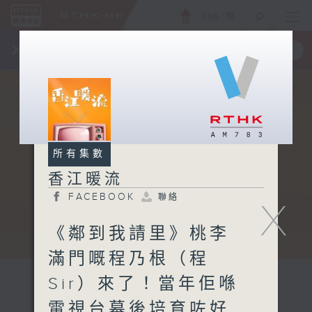
ENG
/
簡
×
全新 RTHK On The Go
取得
一手掌握 RTHK 電台、電視節目
所有集數
香江暖流
FACEBOOK
聯絡
X
《鄰到我請里》桃李
滿門嘅程乃根（程
Sir）來了！當年佢喺
電視台幕後培育咗好