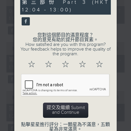
56
第三部份 Part 3 (HKT
of
minutes,
《膠喺我身上》
2
12:04 - 13:00)
9
07/08/2026 - 足本 Full (HKT
hours,
seconds
10:04 - 13:00)
1100-1200
47
minutes,
59
《Music Five》
seconds
您對這個節目的滿意程度？
嘉賓：梁煒謙(歌手)
您的意見有助於提升節目質素。
0
How satisfied are you with this program?
《極速15秒》
seconds
00:00
56:00
Your feedback helps to improve the quality of
of
the program.
《Music Five》
56
第一部份 Part 1 (HKT 10:04 -
minutes,
☆
☆
☆
☆
☆
嘉賓：公路煙花(組合)
11:00)
0
seconds
1200-1300
《耳邊執到寶》
0
seconds
00:00
56:09
of
56
提交及繼續 Submit
第二部份 Part 2 (HKT 11:04 -
minutes,
and Continue
12:00)
9
seconds
點擊星星進行評分：一顆星為不滿意，五顆
星為非常滿意。