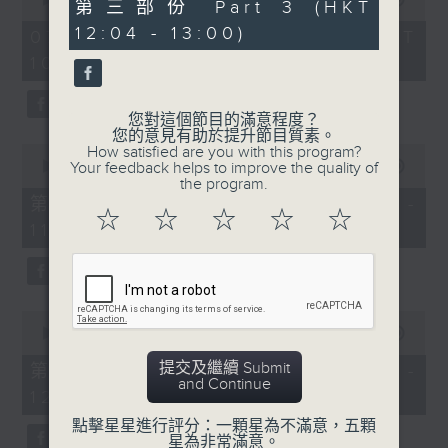
56
第三部份 Part 3 (HKT
of
minutes,
《膠喺我身上》
2
12:04 - 13:00)
10
07/08/2026 - 足本 Full (HKT
hours,
seconds
10:04 - 13:00)
1100-1200
47
minutes,
59
《Music Five》
seconds
您對這個節目的滿意程度？
嘉賓：梁煒謙(歌手)
您的意見有助於提升節目質素。
0
How satisfied are you with this program?
《極速15秒》
seconds
00:00
56:00
Your feedback helps to improve the quality of
of
the program.
《Music Five》
56
第一部份 Part 1 (HKT 10:04 -
minutes,
☆
☆
☆
☆
☆
嘉賓：公路煙花(組合)
11:00)
0
seconds
1200-1300
《耳邊執到寶》
0
seconds
00:00
56:09
of
56
提交及繼續 Submit
第二部份 Part 2 (HKT 11:04 -
minutes,
and Continue
12:00)
9
seconds
點擊星星進行評分：一顆星為不滿意，五顆
星為非常滿意。