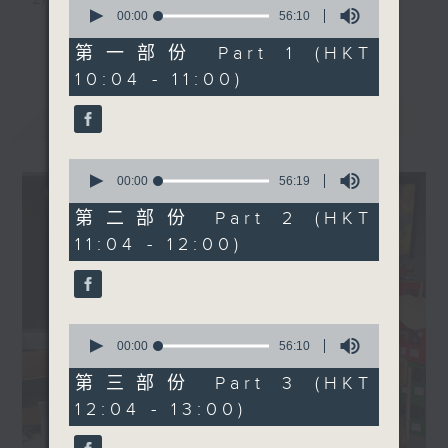
0
seconds
00:00
56:10
3) 暖流熱線 : 關顧長者心靈需要，透過電話1872312，
of
更多...
56
第一部份 Part 1 (HKT
minutes,
聆聽老友記心聲
10:04 - 11:00)
10
seconds
最新
LATEST
主持：Harry哥哥、周綺玲、鄧添樂、黎茜姸
0
seconds
00:00
56:19
編導：周綺玲、鄧添樂
of
56
第二部份 Part 2 (HKT
minutes,
11:04 - 12:00)
19
seconds
監製：梁學曦
逢星期一至五，上午十時至下午一時，歡迎你！
0
seconds
00:00
56:10
of
56
第三部份 Part 3 (HKT
minutes,
* 早上十一時十分，香港電台第五台、港台電視31，電
12:04 - 13:00)
10
seconds
台電視同步直播！