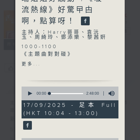
流熱線》好驚曱甴
啊，點算呀！
香江暖流
電台直播
主持人：Harry哥哥、袁沅
玉、周綺玲、鄧添樂、黎茜姸
FACEBOOK
聯絡
所有集數
1000-1100
《主題曲對對碰》
《今日大件事》
更多...
您喜歡這個節目嗎?
《滅蟲大作戰》
1100-1200
《鄰到我請里》
簡介
GIST
0
嘉賓：黎芷珊（藝人）
seconds
00:00
2:48:00
of
《極速15秒》
主持人：Harry哥哥、袁沅玉、周綺玲、鄧添
2
17/09/2025 - 足本 Full
hours,
樂、黎茜姸
(HKT 10:04 - 13:00)
48
1200-1300
minutes,
新一代長者雜誌節目，內容三部曲 :
《暖流熱線》
0
seconds
1) 緊貼時代脈搏，捕捉長訊焦點
2) 回應聽眾訴求，創建醫療平台