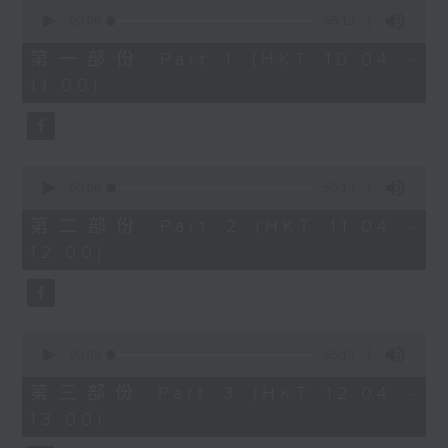
0
seconds
00:00
56:10
of
1200-1300
56
第一部份 Part 1 (HKT 10:04 -
minutes,
《香江私房菜》
11:00)
10
seconds
0
seconds
00:00
56:19
of
56
第二部份 Part 2 (HKT 11:04 -
minutes,
12:00)
19
seconds
0
seconds
00:00
56:10
of
56
第三部份 Part 3 (HKT 12:04 -
minutes,
13:00)
10
seconds