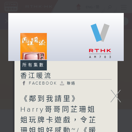
ENG
/
簡
×
全新 RTHK On The Go
取得
一手掌握 RTHK 電台、電視節目
所有集數
香江暖流
FACEBOOK
聯絡
X
《鄰到我請里》
Harry哥哥同芷珊姐
姐玩牌卡遊戲，令芷
珊姐姐好感動~/《暖