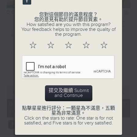
06/08/2026
相片集
您對這個節目的滿意程度？
您的意見有助於提升節目質素。
《好玩醫學》颱風季節對老友
How satisfied are you with this program?
Your feedback helps to improve the quality of
記嘅骨科健康有咩影響？／
the program.
《香江私房菜》
☆
☆
☆
☆
☆
1000-1100
《5號院線》
《今日大件事》
更多...
《詞中意》
0
提交及繼續 Submit
seconds
00:00
2:48:00
and Continue
of
1100-1200
2
06/08/2026 - 足本 Full (HKT
hours,
點擊星星進行評分：一顆星為不滿意，五顆
10:04 - 13:00)
《好玩醫學》
48
星為非常滿意。
minutes,
Click on the stars to rate: One star is for not
0
嘉賓：蔡森洪醫生（骨科專科醫生）
satisfied, and Five stars is for very satisfied.
seconds
《極速15秒》