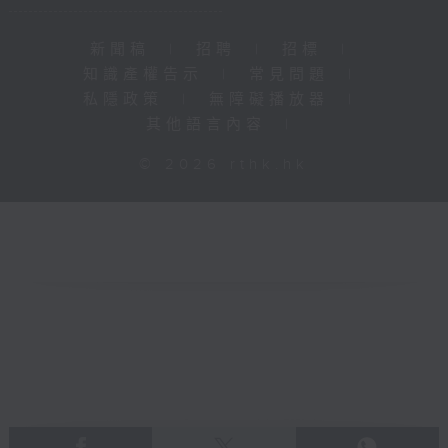
新聞稿
|
招聘
|
招標
|
知識產權告示
|
常見問題
|
私隱政策
|
無障礙播放器
|
其他語言內容
|
© 2026 rthk.hk