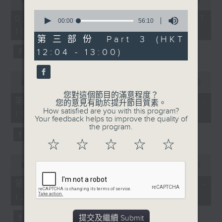
of
0
《膠喺我身上》
2
07/08/2026 - 足本 Full (HKT
seconds
00:00
56:10
hours,
of
10:04 - 13:00)
1100-1200
47
56
第三部份 Part 3 (HKT
minutes,
minutes,
59
《Music Five》
12:04 - 13:00)
10
seconds
seconds
嘉賓：梁煒謙(歌手)
0
《極速15秒》
seconds
00:00
56:00
of
您對這個節目的滿意程度？
《Music Five》
56
第一部份 Part 1 (HKT 10:04 -
您的意見有助於提升節目質素。
minutes,
How satisfied are you with this program?
嘉賓：公路煙花(組合)
11:00)
0
Your feedback helps to improve the quality of
seconds
the program.
1200-1300
☆
☆
☆
☆
☆
《耳邊執到寶》
0
seconds
00:00
56:09
of
56
第二部份 Part 2 (HKT 11:04 -
minutes,
12:00)
9
seconds
提交及繼續 Submit