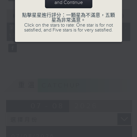
and Continue
0
點擊星星進行評分：一顆星為不滿意，五顆
seconds
00:00
56:09
星為非常滿意。
of
Click on the stars to rate: One star is for not
56
第三部份 Part 3 (HKT 12:04 -
satisfied, and Five stars is for very satisfied.
minutes,
13:00)
9
seconds
重溫
CATCHUP
07 - 08
2026
07/08/2026