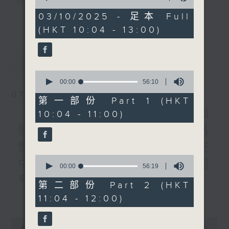
of
(歌手)
2
03/10/2025 - 足本 Full
3) 暖流熱線 : 關顧長者心靈需要，透過電話1872312，
更多...
《極速15秒》
hours,
(HKT 10:04 - 13:00)
48
1200-1300
聆聽老友記心聲
minutes,
《暖流熱線》
0
seconds
最新
LATEST
主持：Harry哥哥、周綺玲、鄧添樂、黎茜姸
0
seconds
00:00
56:10
of
07/08/2026
56
第一部份 Part 1 (HKT
編導：周綺玲、鄧添樂
minutes,
《Music Five》梁煒謙有個
10:04 - 11:00)
10
seconds
戀愛腦!仲要無可救藥!? 公路
監製：梁學曦
煙花接受訪問了!?有咩在半空
0
中值得期待? /《耳邊執到
seconds
00:00
56:19
逢星期一至五，上午十時至下午一時，歡迎你！
of
寶》
56
第二部份 Part 2 (HKT
minutes,
更多...
1000-1100
11:04 - 12:00)
19
* 早上十一時十分，香港電台第五台、港台電視31，電
seconds
《Harry 哥哥英文教室》
台電視同步直播！
0
《今日大件事》
seconds
00:00
2:47:59