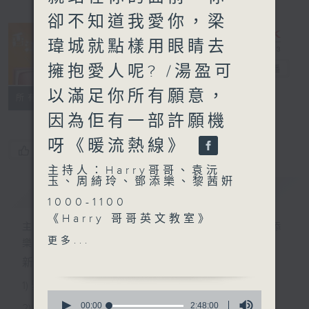
卻不知道我愛你，梁
瑋城就點樣用眼睛去
擁抱愛人呢? /湯盈可
香江暖流
電台直播
以滿足你所有願意，
FACEBOOK
聯絡
所有集數
因為佢有一部許願機
呀《暖流熱線》
您喜歡這個節目嗎?
主持人：Harry哥哥、袁沅
玉、周綺玲、鄧添樂、黎茜姸
簡介
GIST
1000-1100
《Harry 哥哥英文教室》
主持人：Harry哥哥、袁沅玉、周綺玲、鄧添
《今日大件事》
更多...
樂、黎茜姸
《邨越舊街角》
新一代長者雜誌節目，內容三部曲 :
1100-1200
《Music Five》
1) 緊貼時代脈搏，捕捉長訊焦點
0
嘉賓：梁瑋城 (歌手)、湯盈
seconds
00:00
2:48:00
2) 回應聽眾訴求，創建醫療平台