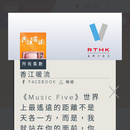
ENG
/
簡
×
全新 RTHK On The Go
取得
一手掌握 RTHK 電台、電視節目
所有集數
香江暖流
FACEBOOK
聯絡
X
《Music Five》世界
上最遙遠的距離不是
天各一方，而是，我
就站在你的面前，你