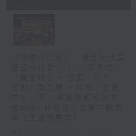
28/07/2026
《埋嚟介紹返》「黃金時代展
覽暨高峰會2026」又嚟啦，
「黃金時代 + 智匯．智合．
智創」為主題 ，仲有「金齡
市集」添 / 銀髮族都可以做
教練嫁! 仲可以建立第二職業
添《生活百寶袋》
足本 Full (HKT 10:04 - 13:00)