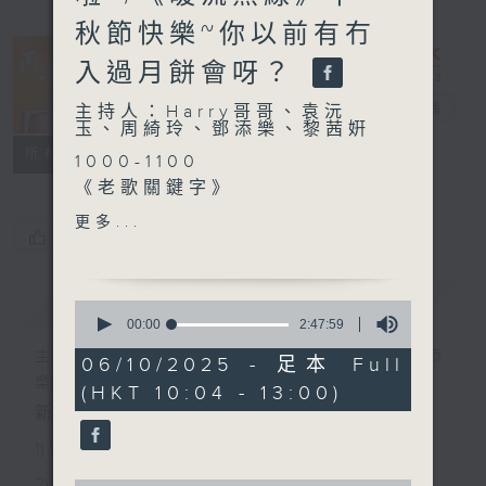
秋節快樂~你以前有冇
入過月餅會呀？
香江暖流
電台直播
主持人：Harry哥哥、袁沅
玉、周綺玲、鄧添樂、黎茜姸
FACEBOOK
聯絡
所有集數
1000-1100
《老歌關鍵字》
《今日大件事》
更多...
您喜歡這個節目嗎?
1100-1200
《拜見師傅》
嘉賓：李民傑（漆藝師）
簡介
GIST
0
《極速15秒》
seconds
00:00
2:47:59
of
1200-1300
主持人：Harry哥哥、袁沅玉、周綺玲、鄧添
2
06/10/2025 - 足本 Full
《暖流熱線》
hours,
樂、黎茜姸
(HKT 10:04 - 13:00)
47
minutes,
新一代長者雜誌節目，內容三部曲 :
59
seconds
1) 緊貼時代脈搏，捕捉長訊焦點
2) 回應聽眾訴求，創建醫療平台