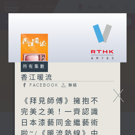
ENG
/
簡
×
全新 RTHK On The Go
取得
一手掌握 RTHK 電台、電視節目
所有集數
香江暖流
FACEBOOK
聯絡
X
《拜見師傅》擁抱不
完美之美！一齊認識
日本漆藝同金繼藝術
啦~/《暖流熱線》中