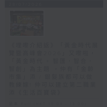
28/07/2026
《埋嚟介紹返》「黃金時代展
覽暨高峰會2026」又嚟啦，
「黃金時代 + 智匯．智合．
智創」為主題 ，仲有「金齡
市集」添 / 銀髮族都可以做
教練嫁! 仲可以建立第二職業
添《生活百寶袋》
足本 Full (HKT 10:04 - 13:00)