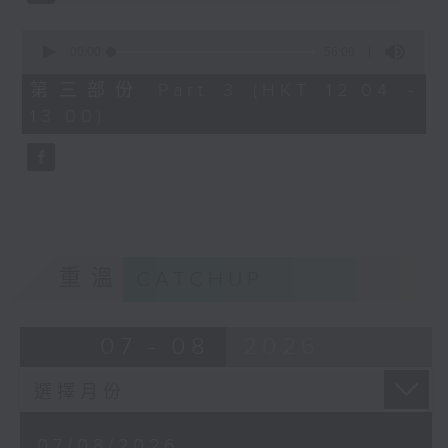
0
seconds
00:00
56:09
of
56
第三部份 Part 3 (HKT 12:04 -
minutes,
13:00)
9
seconds
重溫
CATCHUP
07 - 08
2026
07/08/2026