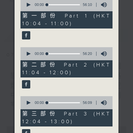
0
seconds
00:00
56:10
3) 暖流熱線 : 關顧長者心靈需要，透過電話1872312，
of
更多...
56
第一部份 Part 1 (HKT
minutes,
聆聽老友記心聲
10:04 - 11:00)
10
seconds
最新
LATEST
主持：Harry哥哥、周綺玲、鄧添樂、黎茜姸
0
seconds
00:00
56:20
07/08/2026
編導：周綺玲、鄧添樂
of
56
第二部份 Part 2 (HKT
《Music Five》梁煒謙有個
minutes,
11:04 - 12:00)
20
戀愛腦!仲要無可救藥!? 公路
seconds
監製：梁學曦
煙花接受訪問了!?有咩在半空
中值得期待? /《耳邊執到
逢星期一至五，上午十時至下午一時，歡迎你！
0
seconds
00:00
56:09
寶》
of
56
更多...
第三部份 Part 3 (HKT
1000-1100
minutes,
* 早上十一時十分，香港電台第五台、港台電視31，電
12:04 - 13:00)
9
《Harry 哥哥英文教室》
seconds
台電視同步直播！
0
《今日大件事》
seconds
00:00
2:47:59