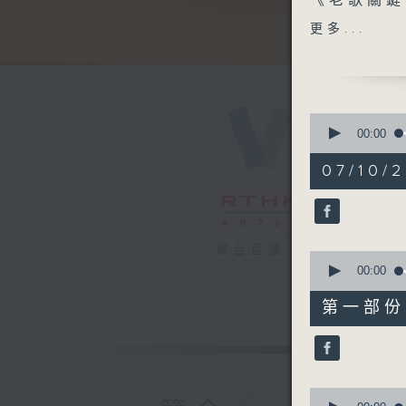
《老歌關鍵
《今日大件
更多...
《粵覽聊齋
1100-120
《埋嚟介紹
嘉賓：黃良
0
人協會小西
seconds
00:00
of
《極速15
2
07/10/2
《街坊汐擊
hours,
47
《埋嚟介紹
minutes,
嘉賓：王凱
59
seconds
KOL）
90%
電台直播
0
1200-130
seconds
00:00
《暖流熱線
of
56
第一部份 P
minutes,
0
seconds
90%
0