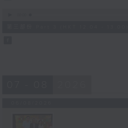
0
seconds
00:00
of
56
第三部份 Part 3 (HKT 12:04 - 13:00
minutes,
10
seconds
Volume
90%
07 - 08
2026
06/08/2026