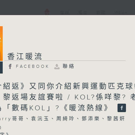
電視
電台
新聞
WEB+
香江暖流
聯絡
FACEBOOK
紹返》又同你介紹新興運動匹克球!
黎返場友誼賽啦 / KOL?係咩黎? 
為「數碼KOL」?《暖流熱線》
arry哥哥、袁沅玉、周綺玲、鄧添樂、黎茜姸
0