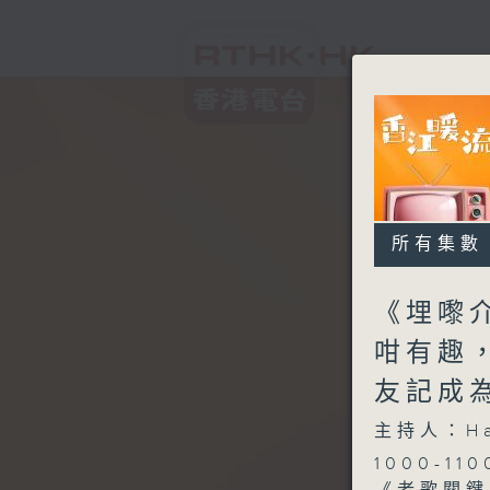
所有集數
《埋嚟介
咁有趣，
友記成
主持人：H
1000-110