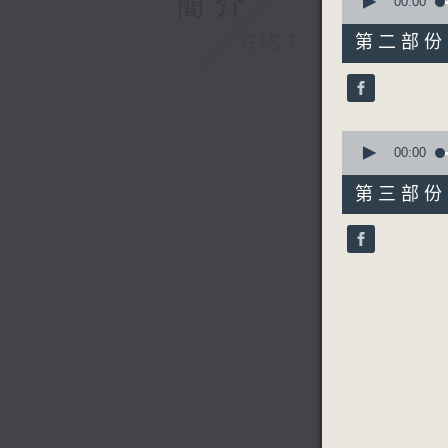
簡介
seconds
00:00
of
56
GIST
第二部份 P
minutes,
10
seconds
90%
0
seconds
00:00
of
56
第三部份 P
minutes,
9
seconds
90%