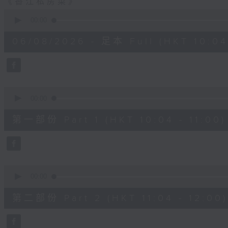
《香江私房菜》
0
seconds
00:00
of
2
06/08/2026 - 足本 Full (HKT 10:04 
hours,
48
minutes,
0
seconds
Volume
90%
0
seconds
00:00
of
56
第一部份 Part 1 (HKT 10:04 - 11:00)
minutes,
10
seconds
Volume
90%
0
seconds
00:00
of
56
第二部份 Part 2 (HKT 11:04 - 12:00)
minutes,
19
seconds
Volume
90%