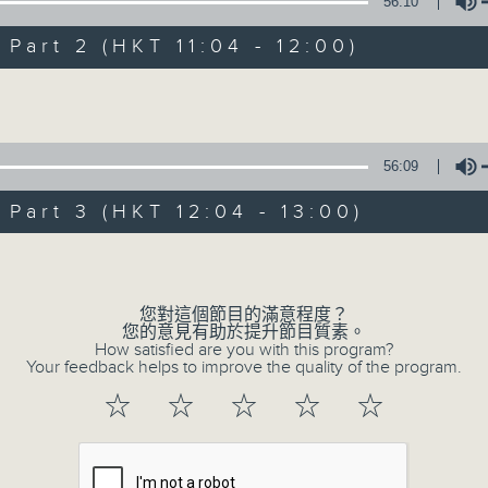
1) 緊貼時代脈搏，捕捉長訊焦點
56:10
2) 回應聽眾訴求，創建醫療平台
art 2 (HKT 11:04 - 12:00)
3) 暖流熱線 : 關顧長者心靈需要，透過電話1872312，聆聽
Volume
主持：Harry哥哥、周綺玲、鄧添樂、黎茜姸
56:09
編導：周綺玲、鄧添樂
art 3 (HKT 12:04 - 13:00)
監製：梁學曦
Volume
逢星期一至五，上午十時至下午一時，歡迎你！
您對這個節目的滿意程度？
您的意見有助於提升節目質素。
How satisfied are you with this program?
Your feedback helps to improve the quality of the program.
* 早上十一時十分，香港電台第五台、港台電視31，電台電
☆
☆
☆
☆
☆