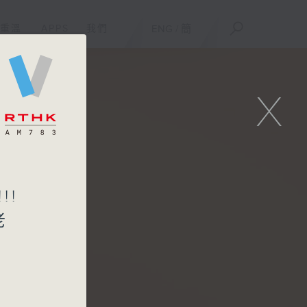
重溫
APPS
我們
ENG
/
簡
X
!!
老