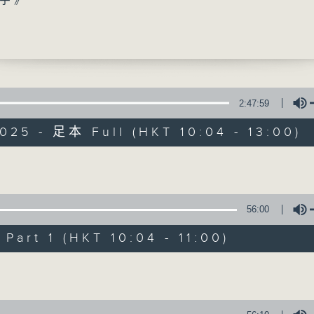
字》
事》
》
0
返》
傑（伸手助人協會老人之家經理）、曾海威（伸
灣老人之家副主任）
2:47:59
秒》
025 - 足本 Full (HKT 10:04 - 13:00)
香江暖流
》
返》
FACEBOOK
聯絡
琪（耆康會飛躍天地中心主任）、方芳（數碼師
所有集數
Volume
0
56:00
》
您喜歡這個節目嗎?
art 1 (HKT 10:04 - 11:00)
Volume
主持人：Harry哥哥、袁沅玉、周綺玲、鄧添
新一代長者雜誌節目，內容三部曲 :