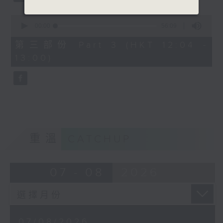
0
seconds
00:00
56:09
of
56
第三部份 Part 3 (HKT 12:04 -
minutes,
13:00)
9
seconds
重溫
CATCHUP
07 - 08
2026
07/08/2026