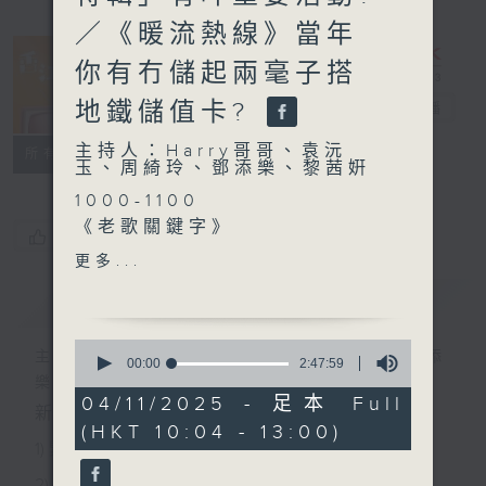
／《暖流熱線》當年
你有冇儲起兩毫子搭
地鐵儲值卡?
香江暖流
電台直播
主持人：Harry哥哥、袁沅
FACEBOOK
聯絡
所有集數
玉、周綺玲、鄧添樂、黎茜姸
1000-1100
《老歌關鍵字》
您喜歡這個節目嗎?
《今日大件事》
更多...
《粵覽聊齋》
簡介
GIST
1100-1200
《埋嚟介紹返》
0
嘉賓：余卓賢（項目經理）、
主持人：Harry哥哥、袁沅玉、周綺玲、鄧添
seconds
00:00
2:47:59
of
蔡雯斯（註冊護士）
樂、黎茜姸
2
04/11/2025 - 足本 Full
《極速15秒》
新一代長者雜誌節目，內容三部曲 :
hours,
(HKT 10:04 - 13:00)
47
《街坊汐擊》
1) 緊貼時代脈搏，捕捉長訊焦點
minutes,
《埋嚟介紹返》
59
2) 回應聽眾訴求，創建醫療平台
seconds