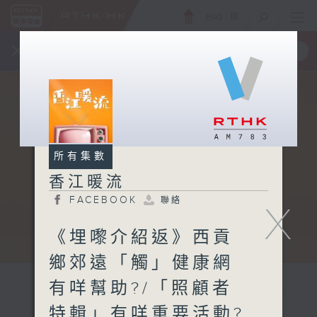
ENG
/
簡
×
全新 RTHK On The Go
取得
一手掌握 RTHK 電台、電視節目
所有集數
香江暖流
FACEBOOK
聯絡
X
《埋嚟介紹返》西貢
鄉郊遠「觸」健康網
有咩幫助?/「照顧者
特輯」有咩重要活動?