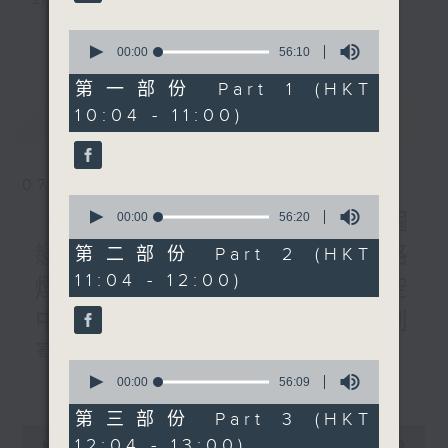
嘉賓：吳鳳芝（協康會區域經
理）
3) 暖流熱線 : 關顧長者心靈需要，透過電話1872312，
更多...
0
《長者道路安全123》
seconds
00:00
56:10
聆聽老友記心聲
of
《暖流熱線》
56
第一部份 Part 1 (HKT
minutes,
10:04 - 11:00)
最新
LATEST
10
主持：Harry哥哥、周綺玲、鄧添樂、黎茜姸
seconds
07/08/2026
編導：周綺玲、鄧添樂
0
seconds
《Music Five》梁煒謙有個
00:00
56:20
of
56
戀愛腦!仲要無可救藥!? 公路
第二部份 Part 2 (HKT
監製：梁學曦
minutes,
11:04 - 12:00)
20
煙花接受訪問了!?有咩在半空
seconds
中值得期待? /《耳邊執到
逢星期一至五，上午十時至下午一時，歡迎你！
寶》
0
更多...
seconds
00:00
56:09
1000-1100
* 早上十一時十分，香港電台第五台、港台電視31，電
of
《Harry 哥哥英文教室》
56
第三部份 Part 3 (HKT
台電視同步直播！
minutes,
0
12:04 - 13:00)
《今日大件事》
9
seconds
00:00
2:47:59