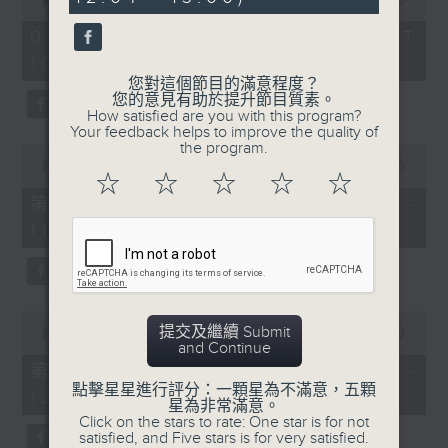
seconds
of
《膠喺我身上》
2
07/08/2026 - 足本 Full (HKT
hours,
10:04 - 13:00)
1100-1200
47
minutes,
您對這個節目的滿意程度？
59
《Music Five》
您的意見有助於提升節目質素。
seconds
How satisfied are you with this program?
嘉賓：梁煒謙(歌手)
Your feedback helps to improve the quality of
the program.
0
《極速15秒》
seconds
00:00
56:00
☆
☆
☆
☆
☆
of
《Music Five》
56
第一部份 Part 1 (HKT 10:04 -
minutes,
嘉賓：公路煙花(組合)
11:00)
0
seconds
1200-1300
《耳邊執到寶》
0
提交及繼續 Submit
seconds
00:00
56:09
and Continue
of
56
第二部份 Part 2 (HKT 11:04 -
minutes,
點擊星星進行評分：一顆星為不滿意，五顆
12:00)
9
星為非常滿意。
seconds
Click on the stars to rate: One star is for not
satisfied, and Five stars is for very satisfied.