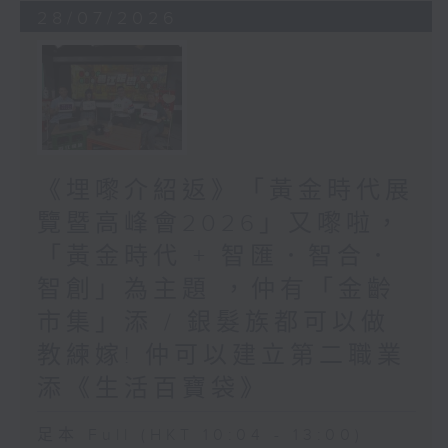
28/07/2026
《埋嚟介紹返》「黃金時代展
覽暨高峰會2026」又嚟啦，
「黃金時代 + 智匯．智合．
智創」為主題 ，仲有「金齡
市集」添 / 銀髮族都可以做
教練嫁! 仲可以建立第二職業
添《生活百寶袋》
足本 Full (HKT 10:04 - 13:00)