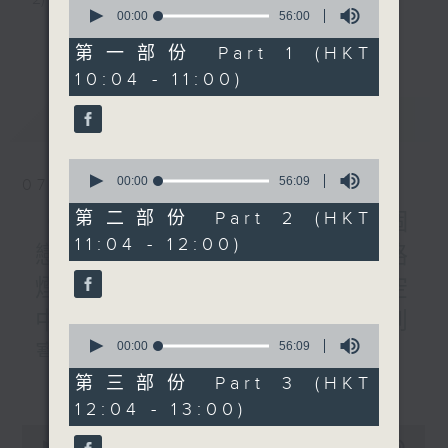
0
seconds
00:00
56:00
3) 暖流熱線 : 關顧長者心靈需要，透過電話1872312，
of
更多...
56
第一部份 Part 1 (HKT
minutes,
聆聽老友記心聲
10:04 - 11:00)
0
seconds
最新
LATEST
主持：Harry哥哥、周綺玲、鄧添樂、黎茜姸
0
seconds
00:00
56:09
07/08/2026
編導：周綺玲、鄧添樂
of
56
第二部份 Part 2 (HKT
《Music Five》梁煒謙有個
minutes,
11:04 - 12:00)
9
戀愛腦!仲要無可救藥!? 公路
seconds
監製：梁學曦
煙花接受訪問了!?有咩在半空
中值得期待? /《耳邊執到
逢星期一至五，上午十時至下午一時，歡迎你！
0
seconds
00:00
56:09
寶》
of
56
更多...
第三部份 Part 3 (HKT
1000-1100
minutes,
* 早上十一時十分，香港電台第五台、港台電視31，電
12:04 - 13:00)
9
《Harry 哥哥英文教室》
seconds
台電視同步直播！
0
《今日大件事》
seconds
00:00
2:47:59