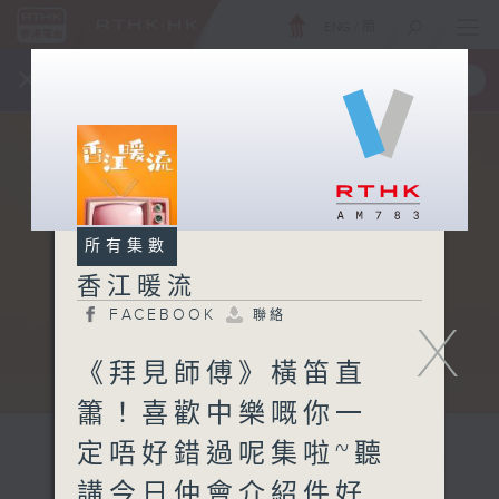
ENG
/
簡
×
全新 RTHK On The Go
取得
一手掌握 RTHK 電台、電視節目
所有集數
香江暖流
FACEBOOK
聯絡
X
《拜見師傅》橫笛直
簫！喜歡中樂嘅你一
定唔好錯過呢集啦~聽
講今日仲會介紹件好