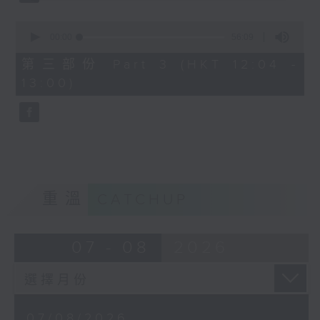
0
seconds
00:00
56:09
of
56
第三部份 Part 3 (HKT 12:04 -
minutes,
13:00)
9
seconds
重溫
CATCHUP
07 - 08
2026
07/08/2026