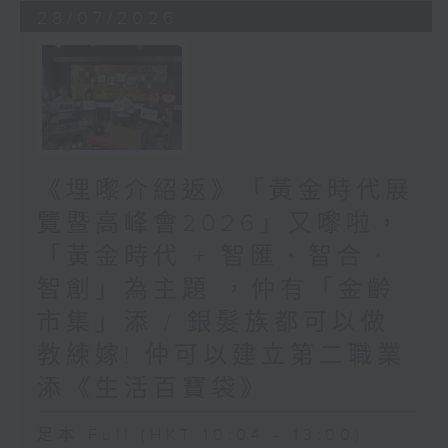
28/07/2026
《埋嚟介紹返》「黃金時代展
覽暨高峰會2026」又嚟啦，
「黃金時代 + 智匯．智合．
智創」為主題 ，仲有「金齡
市集」添 / 銀髮族都可以做
教練嫁! 仲可以建立第二職業
添《生活百寶袋》
足本 Full (HKT 10:04 - 13:00)