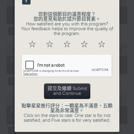
of
《膠喺我身上》
2
07/08/2026 - 足本 Full (HKT
hours,
您對這個節目的滿意程度？
10:04 - 13:00)
1100-1200
47
您的意見有助於提升節目質素。
minutes,
How satisfied are you with this program?
59
《Music Five》
Your feedback helps to improve the quality of
seconds
the program.
嘉賓：梁煒謙(歌手)
☆
☆
☆
☆
☆
0
《極速15秒》
seconds
00:00
56:00
of
《Music Five》
56
第一部份 Part 1 (HKT 10:04 -
minutes,
嘉賓：公路煙花(組合)
11:00)
0
seconds
1200-1300
《耳邊執到寶》
提交及繼續 Submit
and Continue
0
seconds
00:00
56:09
of
點擊星星進行評分：一顆星為不滿意，五顆
56
星為非常滿意。
第二部份 Part 2 (HKT 11:04 -
minutes,
Click on the stars to rate: One star is for not
12:00)
9
satisfied, and Five stars is for very satisfied.
seconds