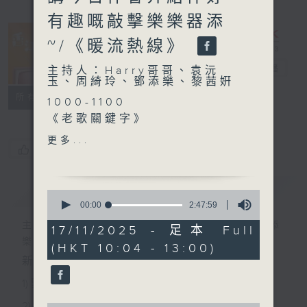
有趣嘅敲擊樂樂器添
~/《暖流熱線》
香江暖流
電台直播
主持人：Harry哥哥、袁沅
玉、周綺玲、鄧添樂、黎茜姸
FACEBOOK
聯絡
所有集數
1000-1100
《老歌關鍵字》
《今日大件事》
更多...
您喜歡這個節目嗎?
1100-1200
《拜見師傅》
嘉賓：何兆昌（紫荊音樂藝術
簡介
GIST
0
協會主席）、陳逸希（紫荊樂
seconds
00:00
2:47:59
of
團副團長）
主持人：Harry哥哥、袁沅玉、周綺玲、鄧添
2
17/11/2025 - 足本 Full
《極速15秒》
hours,
樂、黎茜姸
(HKT 10:04 - 13:00)
47
1200-1300
minutes,
新一代長者雜誌節目，內容三部曲 :
《長者道路安全123》
59
seconds
《暖流熱線》
1) 緊貼時代脈搏，捕捉長訊焦點
2) 回應聽眾訴求，創建醫療平台