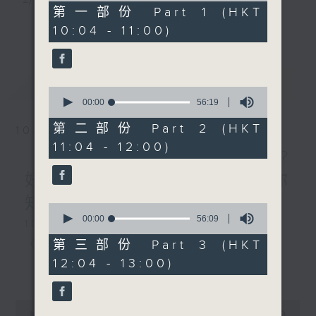
56
第一部份 Part 1 (HKT
minutes,
3) 暖流熱線 : 關顧長者心靈需要，透過電話1872312，
更多...
10:04 - 11:00)
10
seconds
聆聽老友記心聲
最新
LATEST
0
主持：Harry哥哥、周綺玲、鄧添樂、黎茜姸
seconds
00:00
56:19
of
56
第二部份 Part 2 (HKT
10/08/2026
minutes,
編導：周綺玲、鄧添樂
11:04 - 12:00)
19
《拜見師傅》木工到底做咩?
seconds
好唔好玩嘅呢~木工師傅話你
監製：梁學曦
知!／《當年博物館》
0
seconds
00:00
56:09
1000-1100
of
逢星期一至五，上午十時至下午一時，歡迎你！
56
《老歌關鍵字》
第三部份 Part 3 (HKT
minutes,
12:04 - 13:00)
9
《今日大件事》
更多...
seconds
* 早上十一時十分，香港電台第五台、港台電視31，電
1100-1200
台電視同步直播！
0
《拜見師傅》
seconds
00:00
2:48:00