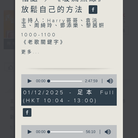
放鬆自己的方法
主持人：Harry哥哥、袁沅
玉、周綺玲、鄧添樂、黎茜姸
香江暖流
電台直播
1000-1100
《老歌關鍵字》
FACEBOOK
聯絡
所有集數
《今日大件事》
更多...
1100-1200
《拜見師傅》
您喜歡這個節目嗎?
嘉賓：魏伯彥（香港註冊蛇
0
王）
seconds
00:00
2:47:59
簡介
GIST
of
《極速15秒》
2
01/12/2025 - 足本 Full
1200-1300
hours,
(HKT 10:04 - 13:00)
47
《暖流熱線》
主持人：Harry哥哥、袁沅玉、周綺玲、鄧添
minutes,
樂、黎茜姸
59
seconds
新一代長者雜誌節目，內容三部曲 :
0
1) 緊貼時代脈搏，捕捉長訊焦點
seconds
00:00
56:10
of
2) 回應聽眾訴求，創建醫療平台