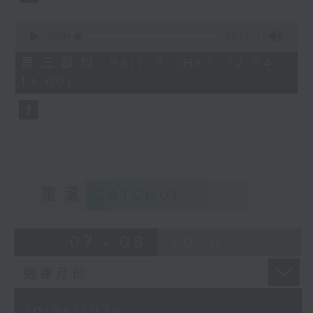
0
seconds
00:00
56:10
of
56
第三部份 Part 3 (HKT 12:04 -
minutes,
13:00)
10
seconds
重溫
CATCHUP
07 - 08
2026
10/08/2026