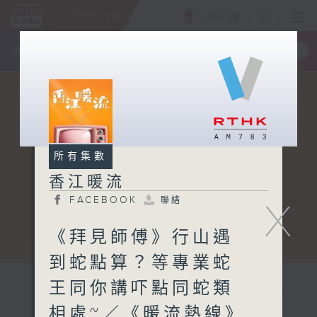
ENG
/
簡
×
全新 RTHK On The Go
取得
一手掌握 RTHK 電台、電視節目
所有集數
香江暖流
FACEBOOK
聯絡
X
《拜見師傅》行山遇
到蛇點算？等專業蛇
王同你講吓點同蛇類
相處~／《暖流熱線》