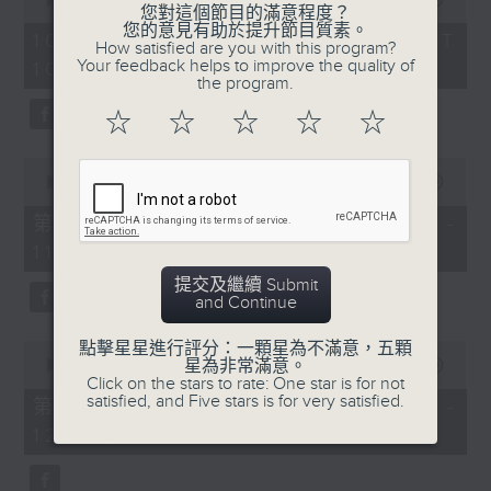
您對這個節目的滿意程度？
of
您的意見有助於提升節目質素。
嘉賓：翁泳恩(木工藝術家)
2
10/08/2026 - 足本 Full (HKT
How satisfied are you with this program?
hours,
Your feedback helps to improve the quality of
10:04 - 13:00)
《極速15秒》
48
the program.
minutes,
0
1200-1300
☆
☆
☆
☆
☆
seconds
《當年博物館》
0
seconds
00:00
56:10
of
56
第一部份 Part 1 (HKT 10:04 -
minutes,
11:00)
10
seconds
提交及繼續 Submit
and Continue
0
點擊星星進行評分：一顆星為不滿意，五顆
seconds
星為非常滿意。
00:00
56:20
of
Click on the stars to rate: One star is for not
56
satisfied, and Five stars is for very satisfied.
第二部份 Part 2 (HKT 11:04 -
minutes,
12:00)
20
seconds