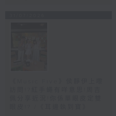
31/07/2026
《Music Five》侯靜伊上嚟
訪問!?紅手蠅有咩意思!周吉
佩分享近況!你係單眼皮定雙
眼皮!? /《耳邊執到寶》