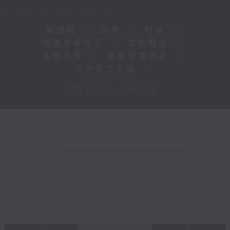
新聞稿
|
招聘
|
招標
|
知識產權告示
|
常見問題
|
私隱政策
|
無障礙播放器
|
其他語言內容
|
© 2026 rthk.hk