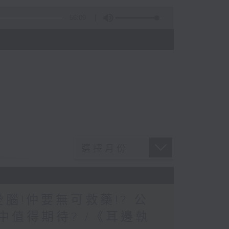
56:09
)
愛腦!仲要無可救藥!? 公
中值得期待? /《耳邊執