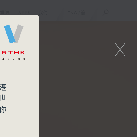
重溫
APPS
我們
ENG
/
簡
X
湛
世
你