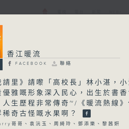
電視
電台
新聞
WEB+
香江暖流
聯絡
FACEBOOK
我請里》請嚟「高校長」林小湛，小
貴優雅嘅形象深入民心，出生於書香
，人生歷程非常傳奇~/《暖流熱線》
咩稀奇古怪嘅水果啊？
arry哥哥、袁沅玉、周綺玲、鄧添樂、黎茜姸