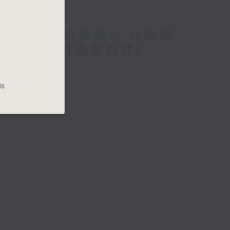
愛腦!仲要無可救藥!? 公路煙
期待? /《耳邊執到寶》
is