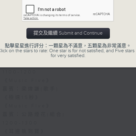
07/08/2026
《Music Five》梁煒謙有個戀
花接受訪問了!?有咩在半空中值得
提交及繼續 Submit and Continue
1000-1100
點擊星星進行評分：一顆星為不滿意，五顆星為非常滿意。
《Harry 哥哥英文教室》
lick on the stars to rate: One star is for not satisfied, and Five stars 
《今日大件事》
for very satisfied.
《膠喺我身上》
1100-1200
《Music Five》
嘉賓：梁煒謙(歌手)
《極速15秒》
《Music Five》
嘉賓：公路煙花(組合)
1200-1300
《耳邊執到寶》