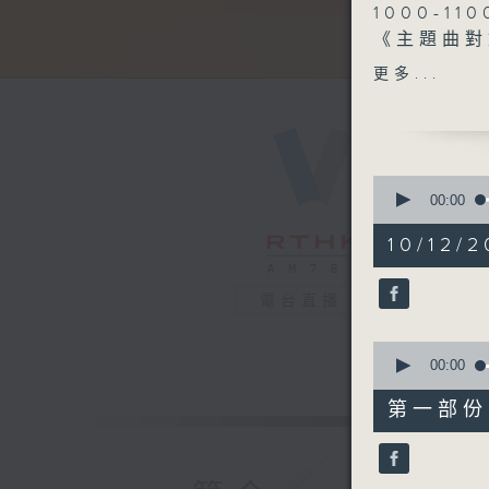
1000-110
《主題曲對
《今日大件
更多...
《都市求生
1100-12
《鄰到我請
嘉賓：林小
0
《極速15
seconds
00:00
of
2
10/12/2
1200-130
hours,
48
《暖流熱線
minutes,
電台直播
0
seconds
90%
0
seconds
00:00
of
56
第一部份 P
minutes,
10
seconds
90%