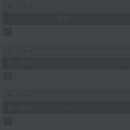
0
seconds
00:00
of
2
07/08/2026 - 足本 Full (HKT 10:04 
hours,
47
minutes,
59
seconds
Volume
90%
0
seconds
00:00
of
56
第一部份 Part 1 (HKT 10:04 - 11:00)
minutes,
0
seconds
Volume
90%
0
seconds
00:00
of
56
第二部份 Part 2 (HKT 11:04 - 12:00)
minutes,
9
seconds
Volume
90%