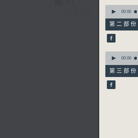
簡介
0
seconds
00:00
GIST
of
56
第二部份 P
minutes,
19
seconds
90%
0
seconds
00:00
of
56
第三部份 P
minutes,
10
seconds
90%