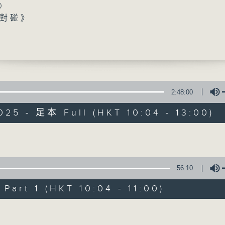
0
對碰》
事》
指南》
00
里》
湛（藝人）
秒》
2:48:00
香江暖流
025 - 足本 Full (HKT 10:04 - 13:00)
0
FACEBOOK
聯絡
所有集數
》
Volume
您喜歡這個節目嗎?
56:10
art 1 (HKT 10:04 - 11:00)
主持人：Harry哥哥、袁沅玉、周綺玲、鄧添
Volume
新一代長者雜誌節目，內容三部曲 :