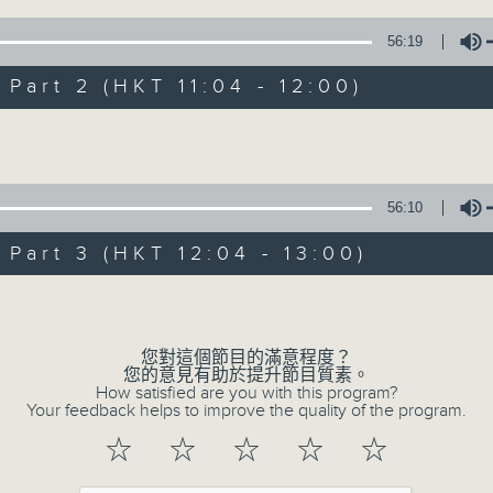
1) 緊貼時代脈搏，捕捉長訊焦點
2) 回應聽眾訴求，創建醫療平台
56:19
3) 暖流熱線 : 關顧長者心靈需要，透過電話1872312，聆聽
art 2 (HKT 11:04 - 12:00)
主持：Harry哥哥、周綺玲、鄧添樂、黎茜姸
Volume
編導：周綺玲、鄧添樂
56:10
監製：梁學曦
art 3 (HKT 12:04 - 13:00)
Volume
逢星期一至五，上午十時至下午一時，歡迎你！
您對這個節目的滿意程度？
* 早上十一時十分，香港電台第五台、港台電視31，電台電
您的意見有助於提升節目質素。
How satisfied are you with this program?
Your feedback helps to improve the quality of the program.
☆
☆
☆
☆
☆