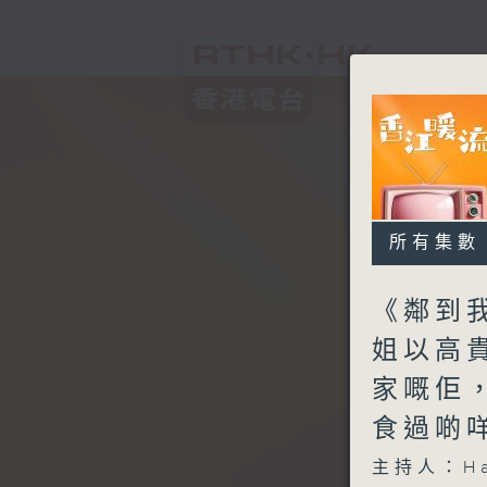
所有集數
《鄰到
姐以高
家嘅佢
食過啲
主持人：H