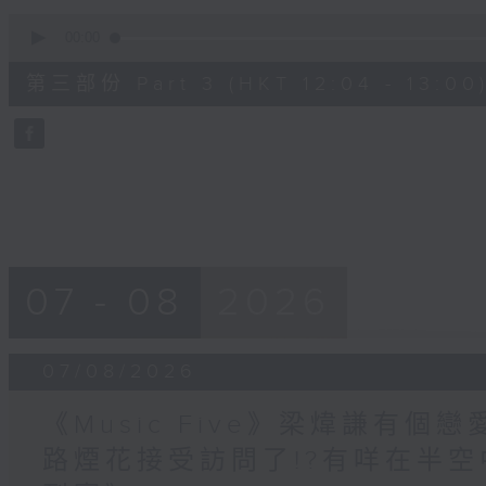
0
seconds
00:00
of
56
第三部份 Part 3 (HKT 12:04 - 13:00
minutes,
9
seconds
Volume
90%
07 - 08
2026
07/08/2026
《Music Five》梁煒謙有個戀
路煙花接受訪問了!?有咩在半空