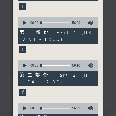
minutes,
《暖流熱線》
59
3) 暖流熱線 : 關顧長者心靈需要，透過電話1872312，
seconds
更多...
聆聽老友記心聲
0
seconds
00:00
56:00
of
最新
LATEST
56
第一部份 Part 1 (HKT
主持：Harry哥哥、周綺玲、鄧添樂、黎茜姸
minutes,
10:04 - 11:00)
0
seconds
07/08/2026
編導：周綺玲、鄧添樂
《Music Five》梁煒謙有個
0
戀愛腦!仲要無可救藥!? 公路
seconds
00:00
56:10
監製：梁學曦
of
煙花接受訪問了!?有咩在半空
56
第二部份 Part 2 (HKT
minutes,
11:04 - 12:00)
中值得期待? /《耳邊執到
10
逢星期一至五，上午十時至下午一時，歡迎你！
seconds
寶》
更多...
1000-1100
* 早上十一時十分，香港電台第五台、港台電視31，電
0
《Harry 哥哥英文教室》
seconds
00:00
56:09
台電視同步直播！
0
of
《今日大件事》
seconds
00:00
2:47:59