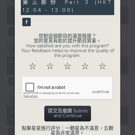
56
第三部份 Part 3 (HKT
of
minutes,
《膠喺我身上》
2
12:04 - 13:00)
9
07/08/2026 - 足本 Full (HKT
hours,
seconds
10:04 - 13:00)
1100-1200
47
minutes,
59
《Music Five》
seconds
您對這個節目的滿意程度？
嘉賓：梁煒謙(歌手)
您的意見有助於提升節目質素。
0
How satisfied are you with this program?
《極速15秒》
seconds
00:00
56:00
Your feedback helps to improve the quality of
of
the program.
《Music Five》
56
第一部份 Part 1 (HKT 10:04 -
minutes,
☆
☆
☆
☆
☆
嘉賓：公路煙花(組合)
11:00)
0
seconds
1200-1300
《耳邊執到寶》
0
seconds
00:00
56:09
of
56
提交及繼續 Submit
第二部份 Part 2 (HKT 11:04 -
minutes,
and Continue
12:00)
9
seconds
點擊星星進行評分：一顆星為不滿意，五顆
星為非常滿意。