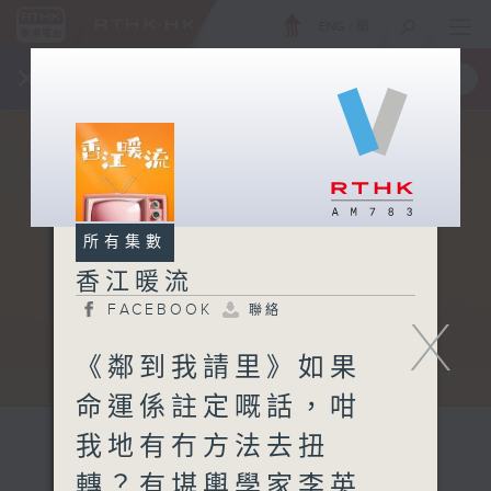
ENG
/
簡
×
全新 RTHK On The Go
取得
一手掌握 RTHK 電台、電視節目
所有集數
香江暖流
FACEBOOK
聯絡
X
《鄰到我請里》如果
命運係註定嘅話，咁
我地有冇方法去扭
轉？有堪輿學家李英