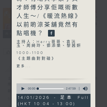
才師傅分享佢嘅術數
人生～/《暖流熱線》
以前啲涼茶舖竟然有
香江暖流
電台直播
點唱機？
FACEBOOK
聯絡
所有集數
主持人：Harry哥哥、袁沅
玉、周綺玲、鄧添樂、黎茜姸
您喜歡這個節目嗎?
1000-1100
《主題曲對對碰》
《今日大件事》
簡介
GIST
更多...
《都市求生指南》
1100-1200
主持人：Harry哥哥、袁沅玉、周綺玲、鄧添
《鄰到我請里》
樂、黎茜姸
0
嘉賓：李英才（堪輿學家）
seconds
00:00
2:47:59
新一代長者雜誌節目，內容三部曲 :
of
《極速15秒》
2
14/01/2026 - 足本 Full
1) 緊貼時代脈搏，捕捉長訊焦點
hours,
(HKT 10:04 - 13:00)
47
1200-1300
2) 回應聽眾訴求，創建醫療平台