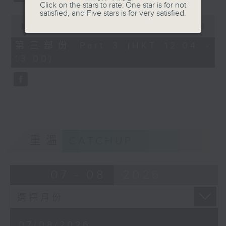
Click on the stars to rate: One star is for not
satisfied, and Five stars is for very satisfied.
0
seconds
00:00
56:09
of
56
第三部份 Part 3 (HKT 12:04 -
minutes,
13:00)
9
seconds
重溫
CATCHUP
07 - 08
2026
07/08/2026