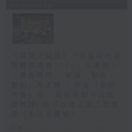
28/07/2026
《埋嚟介紹返》「黃金時代展
覽暨高峰會2026」又嚟啦，
「黃金時代 + 智匯．智合．
智創」為主題 ，仲有「金齡
市集」添 / 銀髮族都可以做
教練嫁! 仲可以建立第二職業
添《生活百寶袋》
足本 Full (HKT 10:04 - 13:00)