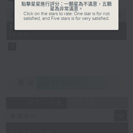
點擊星星進行評分：一顆星為不滿意，五顆
星為非常滿意。
0
Click on the stars to rate: One star is for not
seconds
00:00
56:09
satisfied, and Five stars is for very satisfied.
of
56
第三部份 Part 3 (HKT 12:04 -
minutes,
13:00)
9
seconds
重溫
CATCHUP
07 - 08
2026
07/08/2026