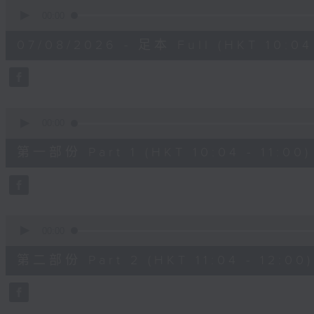
0
seconds
00:00
of
2
07/08/2026 - 足本 Full (HKT 10:04 
hours,
47
minutes,
59
seconds
Volume
90%
0
seconds
00:00
of
56
第一部份 Part 1 (HKT 10:04 - 11:00)
minutes,
0
seconds
Volume
90%
0
seconds
00:00
of
56
第二部份 Part 2 (HKT 11:04 - 12:00)
minutes,
9
seconds
Volume
90%