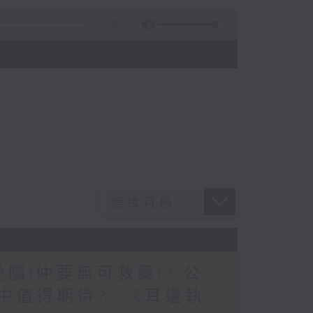
56:09
)
愛腦!仲要無可救藥!? 公
中值得期待? /《耳邊執