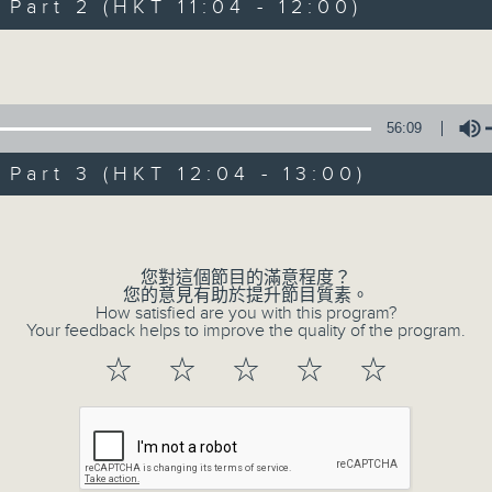
1) 緊貼時代脈搏，捕捉長訊焦點
art 2 (HKT 11:04 - 12:00)
2) 回應聽眾訴求，創建醫療平台
Volume
3) 暖流熱線 : 關顧長者心靈需要，透過電話1872312，聆聽
主持：Harry哥哥、周綺玲、鄧添樂、黎茜姸
56:09
art 3 (HKT 12:04 - 13:00)
編導：周綺玲、鄧添樂
Volume
監製：梁學曦
您對這個節目的滿意程度？
您的意見有助於提升節目質素。
逢星期一至五，上午十時至下午一時，歡迎你！
How satisfied are you with this program?
Your feedback helps to improve the quality of the program.
☆
☆
☆
☆
☆
* 早上十一時十分，香港電台第五台、港台電視31，電台電