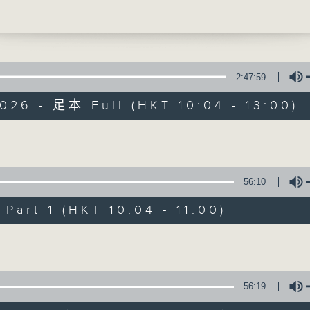
香港故事》
0
》
賢醫生（急症科專科醫生）
2:47:59
026 - 足本 Full (HKT 10:04 - 13:00)
秒》
香江暖流
0
Volume
菜》
FACEBOOK
聯絡
所有集數
56:10
art 1 (HKT 10:04 - 11:00)
您喜歡這個節目嗎?
Volume
主持人：Harry哥哥、袁沅玉、周綺玲、鄧添
56:19
新一代長者雜誌節目，內容三部曲 :