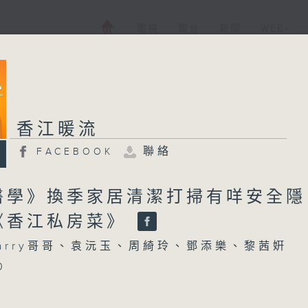
電視
電台
新聞
WEB+
香江暖流
聯絡
FACEBOOK
醫學》換季家居清潔打掃有咩安全隱
《香江私房菜》
arry哥哥、袁沅玉、周綺玲、鄧添樂、黎茜姸
0
》
事》