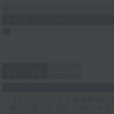
0
seconds
00:00
of
56
第三部份 Part 3 (HKT 12:04 - 13:00
minutes,
9
seconds
Volume
90%
07 - 08
2026
07/08/2026
《Music Five》梁煒謙有個戀
路煙花接受訪問了!?有咩在半空