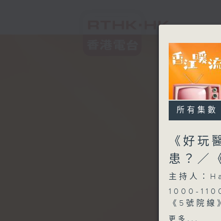
所有集數
《好玩
患？／
主持人：H
1000-110
《5號院線
《今日大件
更多...