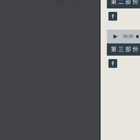
簡介
第二部份 P
minutes,
19
GIST
seconds
90%
0
seconds
00:00
of
56
第三部份 P
minutes,
9
seconds
90%