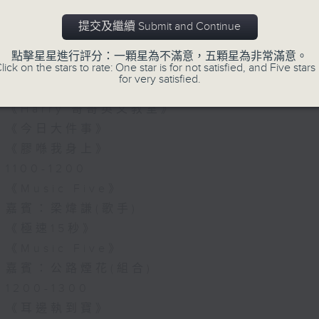
07/08/2026
提交及繼續 Submit and Continue
《Music Five》梁煒謙有個戀
點擊星星進行評分：一顆星為不滿意，五顆星為非常滿意。
花接受訪問了!?有咩在半空中值得
lick on the stars to rate: One star is for not satisfied, and Five stars 
for very satisfied.
1000-1100
《Harry 哥哥英文教室》
《今日大件事》
《膠喺我身上》
1100-1200
《Music Five》
嘉賓：梁煒謙(歌手)
《極速15秒》
《Music Five》
嘉賓：公路煙花(組合)
1200-1300
《耳邊執到寶》