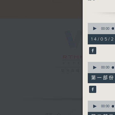
《石頭裏的
1100-120
《好玩醫學
0
嘉賓：陳銘
seconds
00:00
of
2
14/05/2
《極速15
hours,
47
minutes,
1200-130
59
seconds
《香江私房
90%
0
seconds
00:00
電台直播
of
56
第一部份 P
minutes,
10
seconds
90%
0
seconds
00:00
of
56