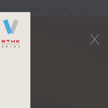
重溫
APPS
我們
ENG
/
簡
X