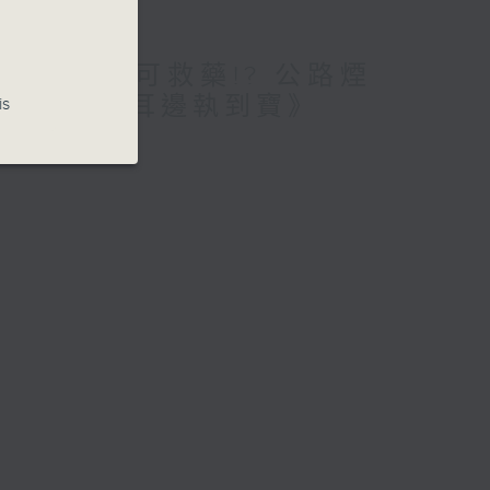
愛腦!仲要無可救藥!? 公路煙
期待? /《耳邊執到寶》
is