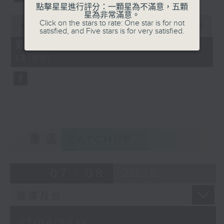
點擊星星進行評分：一顆星為不滿意，五顆
星為非常滿意。
0
Click on the stars to rate: One star is for not
seconds
00:00
56:09
satisfied, and Five stars is for very satisfied.
of
56
第三部份 Part 3 (HKT 12:04 -
minutes,
13:00)
9
seconds
重溫
CATCHUP
07 - 08
2026
07/08/2026