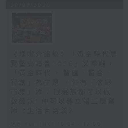
28/07/2026
《埋嚟介紹返》「黃金時代展
覽暨高峰會2026」又嚟啦，
「黃金時代 + 智匯．智合．
智創」為主題 ，仲有「金齡
市集」添 / 銀髮族都可以做
教練嫁! 仲可以建立第二職業
添《生活百寶袋》
足本 Full (HKT 10:04 - 13:00)