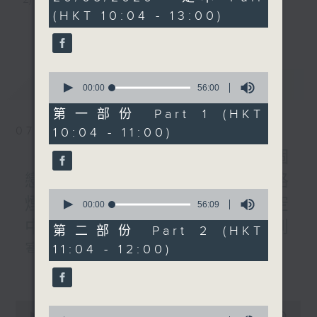
授）、邵子桐 （InnoHK先進
hours,
(HKT 10:04 - 13:00)
48
生物醫學儀器中心博士後研究
3) 暖流熱線 : 關顧長者心靈需要，透過電話1872312，
更多...
minutes,
員）
0
聆聽老友記心聲
seconds
《極速15秒》
《埋嚟介紹返》
0
最新
LATEST
嘉賓：曾慕雪 ( 一桌兩椅創意
seconds
00:00
56:00
主持：Harry哥哥、周綺玲、鄧添樂、黎茜姸
of
總監 )
56
第一部份 Part 1 (HKT
1200-1300
minutes,
07/08/2026
10:04 - 11:00)
0
《生活百寶袋》
編導：周綺玲、鄧添樂
seconds
《Music Five》梁煒謙有個
戀愛腦!仲要無可救藥!? 公路
監製：梁學曦
0
煙花接受訪問了!?有咩在半空
seconds
00:00
56:09
of
中值得期待? /《耳邊執到
56
第二部份 Part 2 (HKT
逢星期一至五，上午十時至下午一時，歡迎你！
minutes,
寶》
11:04 - 12:00)
9
seconds
更多...
1000-1100
* 早上十一時十分，香港電台第五台、港台電視31，電
《Harry 哥哥英文教室》
台電視同步直播！
0
0
《今日大件事》
seconds
00:00
2:47:59