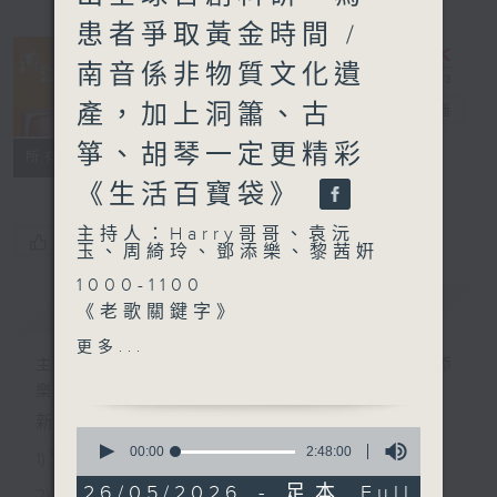
患者爭取黃金時間 /
南音係非物質文化遺
產，加上洞簫、古
香江暖流
電台直播
箏、胡琴一定更精彩
FACEBOOK
聯絡
所有集數
《生活百寶袋》
主持人：Harry哥哥、袁沅
您喜歡這個節目嗎?
玉、周綺玲、鄧添樂、黎茜姸
1000-1100
簡介
GIST
《老歌關鍵字》
《今日大件事》
更多...
《粵覽古聞》
主持人：Harry哥哥、袁沅玉、周綺玲、鄧添
1100-1200
樂、黎茜姸
《埋嚟介紹返》
新一代長者雜誌節目，內容三部曲 :
0
嘉賓：周聖峰（香港大學 醫
seconds
00:00
2:48:00
1) 緊貼時代脈搏，捕捉長訊焦點
of
學院藥理及藥劑學系 副教
2
26/05/2026 - 足本 Full
2) 回應聽眾訴求，創建醫療平台