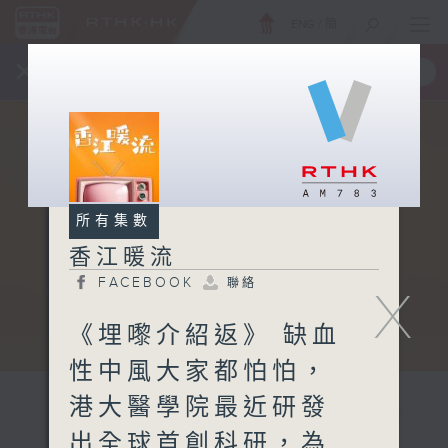
ENG
/
簡
×
全新 RTHK On The Go
取得
一手掌握 RTHK 電台、電視節目
所有集數
香江暖流
FACEBOOK
聯絡
X
《埋嚟介紹返》 缺血
性中風大家都怕怕，
港大醫學院最近研發
出全球首創科研，為