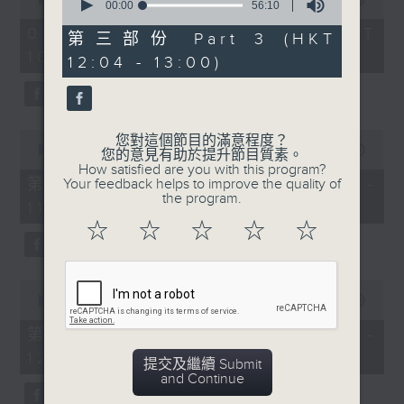
seconds
00:00
56:10
of
of
《膠喺我身上》
2
07/08/2026 - 足本 Full (HKT
56
第三部份 Part 3 (HKT
hours,
minutes,
10:04 - 13:00)
1100-1200
47
12:04 - 13:00)
10
minutes,
seconds
59
《Music Five》
seconds
嘉賓：梁煒謙(歌手)
0
您對這個節目的滿意程度？
《極速15秒》
seconds
00:00
56:00
您的意見有助於提升節目質素。
of
How satisfied are you with this program?
《Music Five》
56
第一部份 Part 1 (HKT 10:04 -
Your feedback helps to improve the quality of
minutes,
the program.
嘉賓：公路煙花(組合)
11:00)
0
seconds
☆
☆
☆
☆
☆
1200-1300
《耳邊執到寶》
0
seconds
00:00
56:09
of
56
第二部份 Part 2 (HKT 11:04 -
minutes,
12:00)
9
提交及繼續 Submit
seconds
and Continue