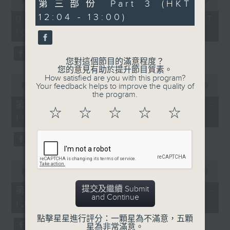
0
第三部份 Part 3 (HKT
of
seconds
《膠喺我身上》
2
12:04 - 13:00)
07/08/2026 - 足本 Full (HKT
hours,
10:04 - 13:00)
1100-1200
47
minutes,
59
《Music Five》
seconds
您對這個節目的滿意程度？
嘉賓：梁煒謙(歌手)
您的意見有助於提升節目質素。
0
How satisfied are you with this program?
《極速15秒》
seconds
00:00
56:00
Your feedback helps to improve the quality of
of
the program.
《Music Five》
56
第一部份 Part 1 (HKT 10:04 -
minutes,
☆
☆
☆
☆
☆
嘉賓：公路煙花(組合)
11:00)
0
seconds
1200-1300
《耳邊執到寶》
0
seconds
00:00
56:09
of
56
提交及繼續 Submit
第二部份 Part 2 (HKT 11:04 -
minutes,
and Continue
12:00)
9
seconds
點擊星星進行評分：一顆星為不滿意，五顆
星為非常滿意。