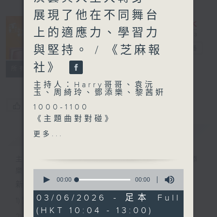
展現了他在不同舞台
上的適應力、學習力
與堅持。 / 《芝麻報
香江暖流
電台直播
社》
FACEBOOK
聯絡
所有集數
主持人：Harry哥哥、袁沅
玉、周綺玲、鄧添樂、黎茜姸
您喜歡這個節目嗎?
1000-1100
《主題曲對對碰》
《今日大件事》
簡介
GIST
更多...
1100-1200
《鄰到我請里》
主持人：Harry哥哥、袁沅玉、周綺玲、鄧添
嘉賓：鄧一君 (藝人)
樂、黎茜姸
0
《極速15秒》
seconds
00:00
00:00
新一代長者雜誌節目，內容三部曲 :
of
1200-1300
0
03/06/2026 - 足本 Full
《芝麻報社》
1) 緊貼時代脈搏，捕捉長訊焦點
seconds
(HKT 10:04 - 13:00)
2) 回應聽眾訴求，創建醫療平台