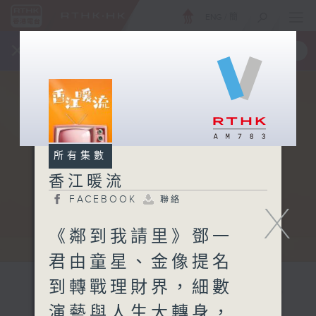
ENG
/
簡
×
全新 RTHK On The Go
取得
一手掌握 RTHK 電台、電視節目
所有集數
香江暖流
FACEBOOK
聯絡
X
《鄰到我請里》鄧一
君由童星、金像提名
到轉戰理財界，細數
演藝與人生大轉身，