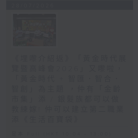
28/07/2026
《埋嚟介紹返》「黃金時代展
覽暨高峰會2026」又嚟啦，
「黃金時代 + 智匯．智合．
智創」為主題 ，仲有「金齡
市集」添 / 銀髮族都可以做
教練嫁! 仲可以建立第二職業
添《生活百寶袋》
足本 Full (HKT 10:04 - 13:00)