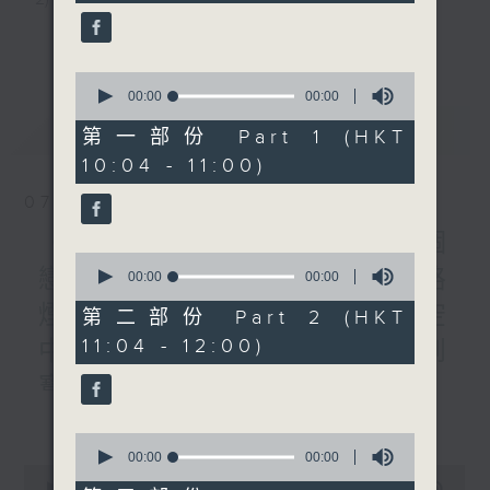
3) 暖流熱線 : 關顧長者心靈需要，透過電話1872312，
更多...
聆聽老友記心聲
0
seconds
00:00
00:00
of
最新
LATEST
0
第一部份 Part 1 (HKT
主持：Harry哥哥、周綺玲、鄧添樂、黎茜姸
seconds
10:04 - 11:00)
07/08/2026
編導：周綺玲、鄧添樂
《Music Five》梁煒謙有個
0
戀愛腦!仲要無可救藥!? 公路
seconds
00:00
00:00
監製：梁學曦
of
煙花接受訪問了!?有咩在半空
0
第二部份 Part 2 (HKT
seconds
11:04 - 12:00)
中值得期待? /《耳邊執到
逢星期一至五，上午十時至下午一時，歡迎你！
寶》
更多...
1000-1100
* 早上十一時十分，香港電台第五台、港台電視31，電
0
《Harry 哥哥英文教室》
seconds
00:00
00:00
台電視同步直播！
0
of
《今日大件事》
seconds
00:00
2:47:59