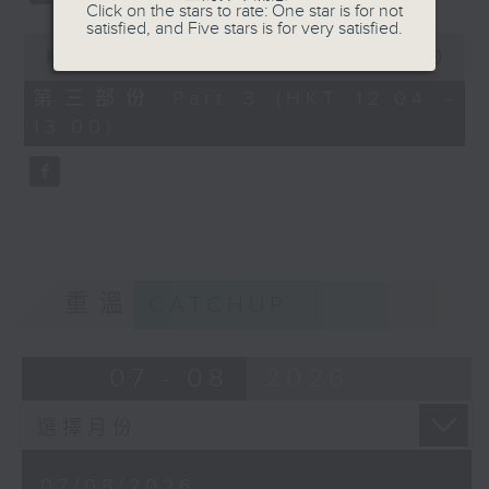
Click on the stars to rate: One star is for not
satisfied, and Five stars is for very satisfied.
0
seconds
00:00
56:09
of
56
第三部份 Part 3 (HKT 12:04 -
minutes,
13:00)
9
seconds
重溫
CATCHUP
07 - 08
2026
07/08/2026