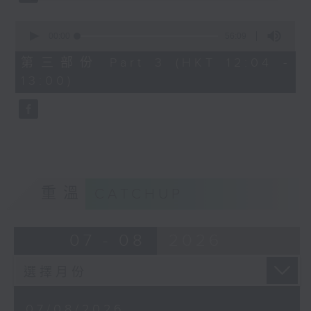
0
seconds
00:00
56:09
of
56
第三部份 Part 3 (HKT 12:04 -
minutes,
13:00)
9
seconds
重溫
CATCHUP
07 - 08
2026
07/08/2026