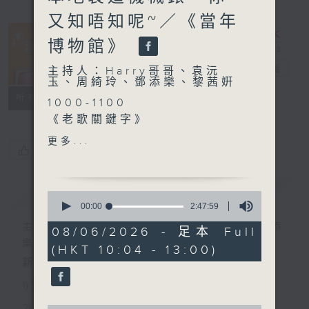
又知唔知呢~／《當年
博物館》
香江暖流
電台直播
主持人：Harry哥哥、袁沅
玉、周綺玲、鄧添樂、黎茜姸
FACEBOOK
聯絡
所有集數
1000-1100
《老歌關鍵字》
《今日大件事》
更多...
您喜歡這個節目嗎?
1100-1200
《拜見師傅》
嘉賓：黎鈞國（客制化機械手
簡介
GIST
0
錶品牌創辦人）
seconds
00:00
2:47:59
of
《極速15秒》
主持人：Harry哥哥、袁沅玉、周綺玲、鄧添
2
08/06/2026 - 足本 Full
1200-1300
hours,
樂、黎茜姸
(HKT 10:04 - 13:00)
47
《當年博物館》
minutes,
新一代長者雜誌節目，內容三部曲 :
59
seconds
1) 緊貼時代脈搏，捕捉長訊焦點
2) 回應聽眾訴求，創建醫療平台