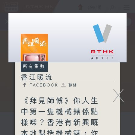
ENG
/
簡
×
全新 RTHK On The Go
取得
一手掌握 RTHK 電台、電視節目
所有集數
香江暖流
FACEBOOK
聯絡
X
《拜見師傅》你人生
中第一隻機械錶係點
樣㗎？香港有新興嘅
本地製造機械錶，你