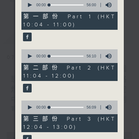
0
seconds
00:00
56:00
3) 暖流熱線 : 關顧長者心靈需要，透過電話1872312，
of
更多...
56
第一部份 Part 1 (HKT
minutes,
聆聽老友記心聲
10:04 - 11:00)
0
seconds
最新
LATEST
主持：Harry哥哥、周綺玲、鄧添樂、黎茜姸
0
seconds
00:00
56:10
07/08/2026
編導：周綺玲、鄧添樂
of
56
第二部份 Part 2 (HKT
《Music Five》梁煒謙有個
minutes,
11:04 - 12:00)
10
戀愛腦!仲要無可救藥!? 公路
seconds
監製：梁學曦
煙花接受訪問了!?有咩在半空
中值得期待? /《耳邊執到
逢星期一至五，上午十時至下午一時，歡迎你！
0
seconds
00:00
56:09
寶》
of
56
更多...
第三部份 Part 3 (HKT
1000-1100
minutes,
* 早上十一時十分，香港電台第五台、港台電視31，電
12:04 - 13:00)
9
《Harry 哥哥英文教室》
seconds
台電視同步直播！
0
《今日大件事》
seconds
00:00
2:47:59