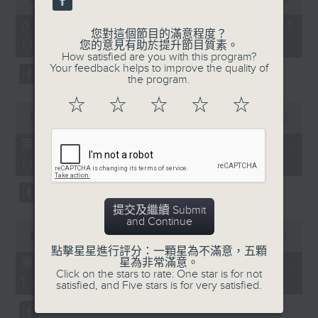
of
《膠喺我身上》
2
07/08/2026 - 足本 Full (HKT
hours,
您對這個節目的滿意程度？
10:04 - 13:00)
1100-1200
47
您的意見有助於提升節目質素。
minutes,
How satisfied are you with this program?
59
《Music Five》
Your feedback helps to improve the quality of
seconds
the program.
嘉賓：梁煒謙(歌手)
☆
☆
☆
☆
☆
0
《極速15秒》
seconds
00:00
56:00
of
《Music Five》
56
第一部份 Part 1 (HKT 10:04 -
minutes,
嘉賓：公路煙花(組合)
11:00)
0
seconds
1200-1300
《耳邊執到寶》
提交及繼續 Submit
and Continue
0
seconds
00:00
56:09
of
點擊星星進行評分：一顆星為不滿意，五顆
56
星為非常滿意。
第二部份 Part 2 (HKT 11:04 -
minutes,
Click on the stars to rate: One star is for not
12:00)
9
satisfied, and Five stars is for very satisfied.
seconds