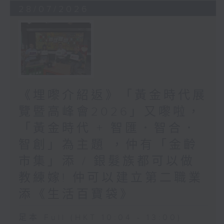
28/07/2026
《埋嚟介紹返》「黃金時代展
覽暨高峰會2026」又嚟啦，
「黃金時代 + 智匯．智合．
智創」為主題 ，仲有「金齡
市集」添 / 銀髮族都可以做
教練嫁! 仲可以建立第二職業
添《生活百寶袋》
足本 Full (HKT 10:04 - 13:00)