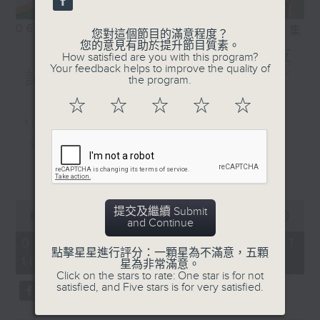
06/08/2026
相片集
您對這個節目的滿意程度？
您的意見有助於提升節目質素。
《好玩醫學》颱風季節對老友
How satisfied are you with this program?
Your feedback helps to improve the quality of
記嘅骨科健康有咩影響？／
the program.
《香江私房菜》
☆
☆
☆
☆
☆
1000-1100
《5號院線》
《今日大件事》
更多...
《詞中意》
0
提交及繼續 Submit
seconds
00:00
2:48:00
and Continue
of
1100-1200
2
06/08/2026 - 足本 Full (HKT
hours,
點擊星星進行評分：一顆星為不滿意，五顆
10:04 - 13:00)
《好玩醫學》
48
星為非常滿意。
minutes,
Click on the stars to rate: One star is for not
0
嘉賓：蔡森洪醫生（骨科專科醫生）
satisfied, and Five stars is for very satisfied.
seconds
《極速15秒》