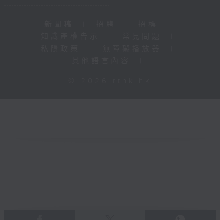
新聞稿
|
招聘
|
招標
|
知識產權告示
|
常見問題
|
私隱政策
|
無障礙播放器
|
其他語言內容
|
© 2026 rthk.hk