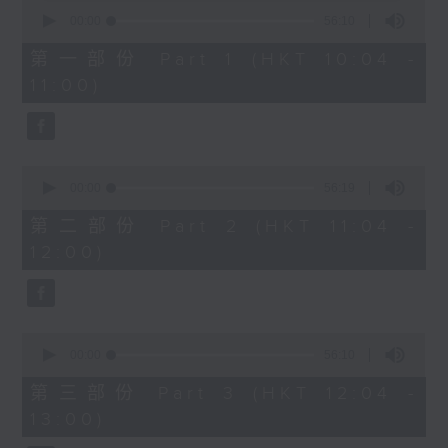
0
seconds
00:00
56:10
of
1200-1300
56
第一部份 Part 1 (HKT 10:04 -
minutes,
《香江私房菜》
11:00)
10
seconds
0
seconds
00:00
56:19
of
56
第二部份 Part 2 (HKT 11:04 -
minutes,
12:00)
19
seconds
0
seconds
00:00
56:10
of
56
第三部份 Part 3 (HKT 12:04 -
minutes,
13:00)
10
seconds