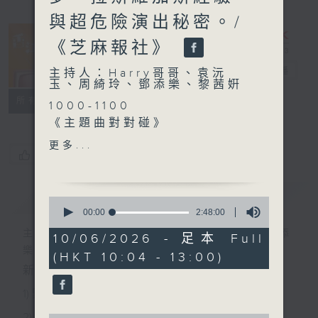
與超危險演出秘密。/
《芝麻報社》
香江暖流
電台直播
主持人：Harry哥哥、袁沅
玉、周綺玲、鄧添樂、黎茜姸
FACEBOOK
聯絡
所有集數
1000-1100
《主題曲對對碰》
《今日大件事》
更多...
您喜歡這個節目嗎?
1100-1200
《鄰到我請里》
嘉賓：甄澤權 (著名魔術師)
簡介
GIST
0
《極速15秒》
seconds
00:00
2:48:00
of
1200-1300
主持人：Harry哥哥、袁沅玉、周綺玲、鄧添
2
10/06/2026 - 足本 Full
《芝麻報社》
hours,
樂、黎茜姸
(HKT 10:04 - 13:00)
48
minutes,
新一代長者雜誌節目，內容三部曲 :
0
seconds
1) 緊貼時代脈搏，捕捉長訊焦點
2) 回應聽眾訴求，創建醫療平台