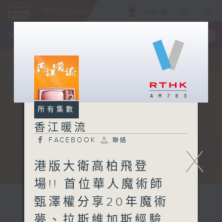
ENG
/
簡
×
全新 RTHK On The Go
取得
一手掌握 RTHK 電台、電視節目
所有集數
香江暖流
FACEBOOK
聯絡
X
港版大衛高柏飛登
場!! 首位華人魔術師
甄澤權分享20年魔術
夢、拉斯維加斯經驗