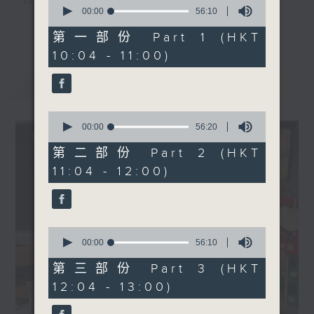
0
seconds
00:00
56:10
3) 暖流熱線 : 關顧長者心靈需要，透過電話1872312，
of
更多...
56
第一部份 Part 1 (HKT
minutes,
聆聽老友記心聲
10:04 - 11:00)
10
seconds
最新
LATEST
主持：Harry哥哥、周綺玲、鄧添樂、黎茜姸
0
seconds
00:00
56:20
編導：周綺玲、鄧添樂
of
56
第二部份 Part 2 (HKT
minutes,
11:04 - 12:00)
20
seconds
監製：梁學曦
逢星期一至五，上午十時至下午一時，歡迎你！
0
seconds
00:00
56:10
of
56
第三部份 Part 3 (HKT
minutes,
* 早上十一時十分，香港電台第五台、港台電視31，電
12:04 - 13:00)
10
seconds
台電視同步直播！