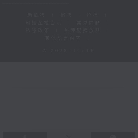
新聞稿
|
招聘
|
招標
|
知識產權告示
|
常見問題
|
私隱政策
|
無障礙播放器
|
其他語言內容
|
© 2026 rthk.hk