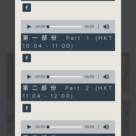
minutes,
嘉賓：凌鄧愛蘭（新界西長者
59
3) 暖流熱線 : 關顧長者心靈需要，透過電話1872312，
seconds
更多...
學苑聯網學員）、陳嘉欣（仁
濟醫院第二中學、屯門長者學
聆聽老友記心聲
0
苑同學）
seconds
00:00
56:00
of
1200-1300
最新
LATEST
56
第一部份 Part 1 (HKT
主持：Harry哥哥、周綺玲、鄧添樂、黎茜姸
《生活百寶袋》
minutes,
10:04 - 11:00)
0
seconds
編導：周綺玲、鄧添樂
0
seconds
00:00
56:09
監製：梁學曦
of
56
第二部份 Part 2 (HKT
minutes,
11:04 - 12:00)
9
逢星期一至五，上午十時至下午一時，歡迎你！
seconds
* 早上十一時十分，香港電台第五台、港台電視31，電
0
seconds
00:00
56:09
台電視同步直播！
of