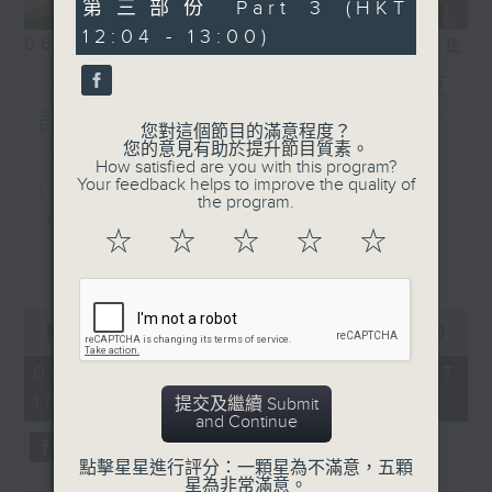
56
第三部份 Part 3 (HKT
minutes,
12:04 - 13:00)
9
06/08/2026
相片集
seconds
《好玩醫學》颱風季節對老友
記嘅骨科健康有咩影響？／
您對這個節目的滿意程度？
您的意見有助於提升節目質素。
《香江私房菜》
How satisfied are you with this program?
Your feedback helps to improve the quality of
1000-1100
the program.
《5號院線》
☆
☆
☆
☆
☆
《今日大件事》
更多...
《詞中意》
0
seconds
00:00
2:48:00
of
1100-1200
2
06/08/2026 - 足本 Full (HKT
hours,
10:04 - 13:00)
《好玩醫學》
48
提交及繼續 Submit
minutes,
and Continue
0
嘉賓：蔡森洪醫生（骨科專科醫生）
seconds
點擊星星進行評分：一顆星為不滿意，五顆
《極速15秒》
星為非常滿意。