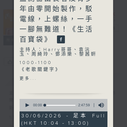
年由零開始製作，駁
電線，上螺絲，一手
一腳無難道！《生活
香江暖流
電台直播
百寶袋》
FACEBOOK
聯絡
所有集數
主持人：Harry哥哥、袁沅
玉、周綺玲、鄧添樂、黎茜姸
您喜歡這個節目嗎?
1000-1100
《老歌關鍵字》
《今日大件事》
簡介
GIST
更多...
《粵覽怪談》
1100-1200
主持人：Harry哥哥、袁沅玉、周綺玲、鄧添
《埋嚟介紹返》
樂、黎茜姸
0
嘉賓：王仲傑 （「陸續出
seconds
00:00
2:47:59
新一代長者雜誌節目，內容三部曲 :
of
版」創辦人）
2
30/06/2026 - 足本 Full
《極速15秒》
1) 緊貼時代脈搏，捕捉長訊焦點
hours,
(HKT 10:04 - 13:00)
47
《埋嚟介紹返》
2) 回應聽眾訴求，創建醫療平台