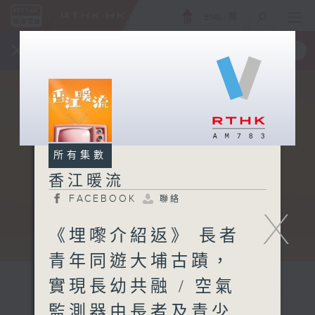
ENG
/
簡
×
全新 RTHK On The Go
取得
一手掌握 RTHK 電台、電視節目
所有集數
香江暖流
FACEBOOK
聯絡
X
《埋嚟介紹返》 長者
青年同遊大埔古蹟，
實現長幼共融 / 空氣
監測器由長者及青少