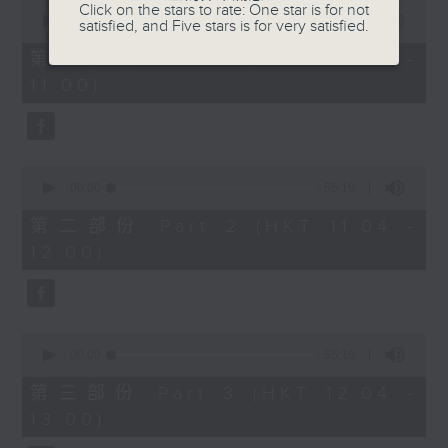
0
Click on the stars to rate: One star is for not
seconds
00:00
56:10
satisfied, and Five stars is for very satisfied.
of
1200-1300
56
第一部份 Part 1 (HKT 10:04 -
minutes,
《香江私房菜》
11:00)
10
seconds
0
seconds
00:00
56:19
of
56
第二部份 Part 2 (HKT 11:04 -
minutes,
12:00)
19
seconds
0
seconds
00:00
56:10
of
56
第三部份 Part 3 (HKT 12:04 -
minutes,
13:00)
10
seconds