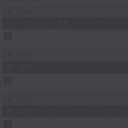
《香江私房菜》
0
seconds
00:00
of
2
06/08/2026 - 足本 Full (HKT 10:04 
hours,
48
minutes,
0
seconds
Volume
90%
0
seconds
00:00
of
56
第一部份 Part 1 (HKT 10:04 - 11:00)
minutes,
10
seconds
Volume
90%
0
seconds
00:00
of
56
第二部份 Part 2 (HKT 11:04 - 12:00)
minutes,
19
seconds
Volume
90%