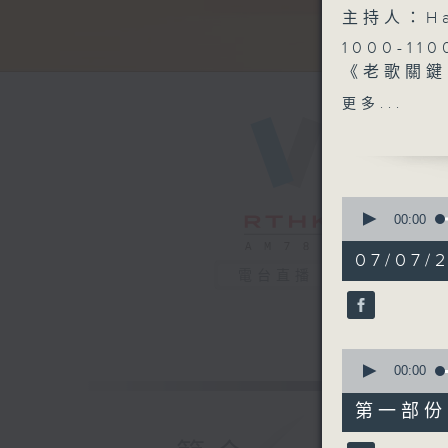
主持人：H
1000-110
《老歌關鍵
《今日大件
更多...
《粵覽怪談
1100-120
《埋嚟介紹
嘉賓：陳美
0
（服務使用
seconds
00:00
of
《極速15
2
07/07/2
《埋嚟介紹
hours,
電台直播
48
嘉賓：岑家
minutes,
1200-130
0
seconds
《暖流熱線
90%
0
《生活百寶
seconds
00:00
of
56
第一部份 P
minutes,
0