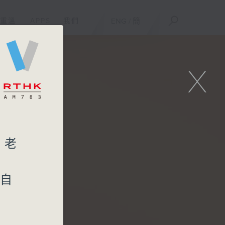
重溫
APPS
我們
ENG
/
簡
X
，老
令自
》