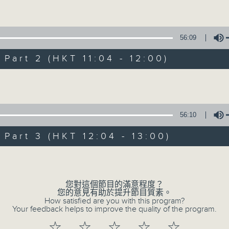
1) 緊貼時代脈搏，捕捉長訊焦點
Volume
2) 回應聽眾訴求，創建醫療平台
3) 暖流熱線 : 關顧長者心靈需要，透過電話1872312，聆聽
56:09
art 2 (HKT 11:04 - 12:00)
主持：Harry哥哥、周綺玲、鄧添樂、黎茜姸
Volume
編導：周綺玲、鄧添樂
監製：梁學曦
56:10
art 3 (HKT 12:04 - 13:00)
逢星期一至五，上午十時至下午一時，歡迎你！
Volume
* 早上十一時十分，香港電台第五台、港台電視31，電台電
您對這個節目的滿意程度？
您的意見有助於提升節目質素。
How satisfied are you with this program?
Your feedback helps to improve the quality of the program.
☆
☆
☆
☆
☆