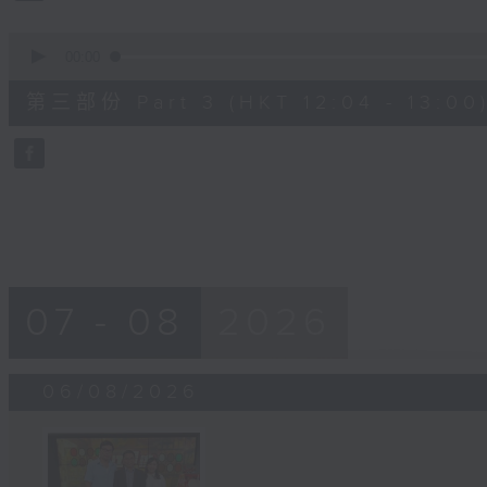
0
seconds
00:00
of
56
第三部份 Part 3 (HKT 12:04 - 13:00
minutes,
10
seconds
Volume
90%
07 - 08
2026
06/08/2026