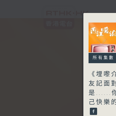
所有集數
《埋嚟
友記面對
是...
己快樂