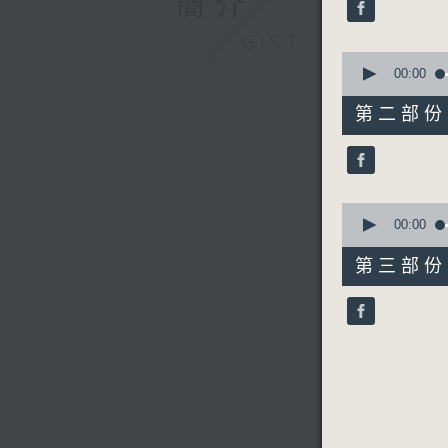
簡介
seconds
90%
GIST
0
seconds
00:00
of
56
第二部份 P
minutes,
9
seconds
90%
0
seconds
00:00
of
56
第三部份 P
minutes,
10
seconds
90%