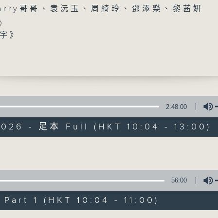
arry哥哥、袁沅玉、周綺玲、鄧添樂、黎茜姸
0
字》
事》
》
0
返》
香江暖流
欣 （CIBS節目《心「齡」指南》主持）、李業
者家屬）
2:48:00
FACEBOOK
聯絡
秒》
所有集數
026 - 足本 Full (HKT 10:04 - 13:00)
返》
雄​（安老產業顧問公司行政總裁及資深註冊社工​
0
您喜歡這個節目嗎?
Volume
》
袋》
56:00
主持人：Harry哥哥、袁沅玉、周綺玲、鄧添
art 1 (HKT 10:04 - 11:00)
新一代長者雜誌節目，內容三部曲 :