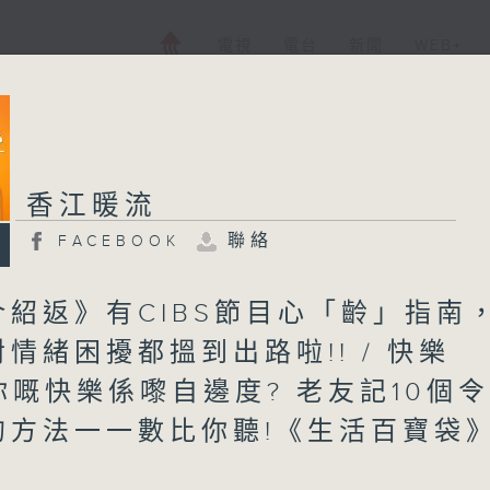
電視
電台
新聞
WEB+
香江暖流
聯絡
FACEBOOK
介紹返》有CIBS節目心「齡」指南
情緒困擾都搵到出路啦!! / 快樂
...你嘅快樂係嚟自邊度? 老友記10個
的方法一一數比你聽!《生活百寶袋