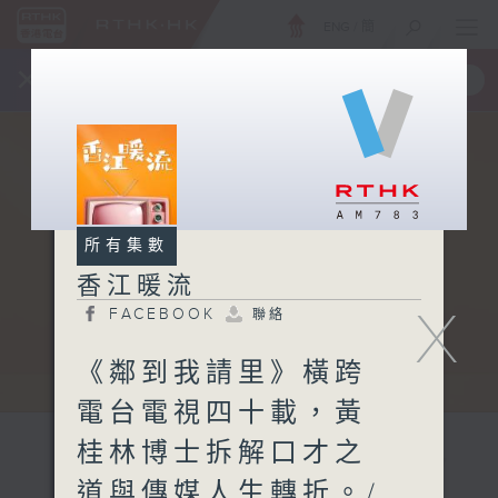
ENG
/
簡
×
全新 RTHK On The Go
取得
一手掌握 RTHK 電台、電視節目
所有集數
香江暖流
X
FACEBOOK
聯絡
《鄰到我請里》橫跨
電台電視四十載，黃
桂林博士拆解口才之
道與傳媒人生轉折。/