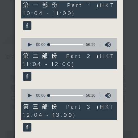
56
第一部份 Part 1 (HKT
minutes,
3) 暖流熱線 : 關顧長者心靈需要，透過電話1872312，
更多...
10:04 - 11:00)
10
seconds
聆聽老友記心聲
最新
LATEST
0
主持：Harry哥哥、周綺玲、鄧添樂、黎茜姸
seconds
00:00
56:19
of
56
第二部份 Part 2 (HKT
07/08/2026
minutes,
編導：周綺玲、鄧添樂
11:04 - 12:00)
19
《Music Five》梁煒謙有個
seconds
戀愛腦!仲要無可救藥!? 公路
監製：梁學曦
煙花接受訪問了!?有咩在半空
0
seconds
00:00
56:10
中值得期待? /《耳邊執到
of
逢星期一至五，上午十時至下午一時，歡迎你！
56
第三部份 Part 3 (HKT
寶》
minutes,
12:04 - 13:00)
10
更多...
1000-1100
seconds
* 早上十一時十分，香港電台第五台、港台電視31，電
《Harry 哥哥英文教室》
台電視同步直播！
0
《今日大件事》
seconds
00:00
55:59