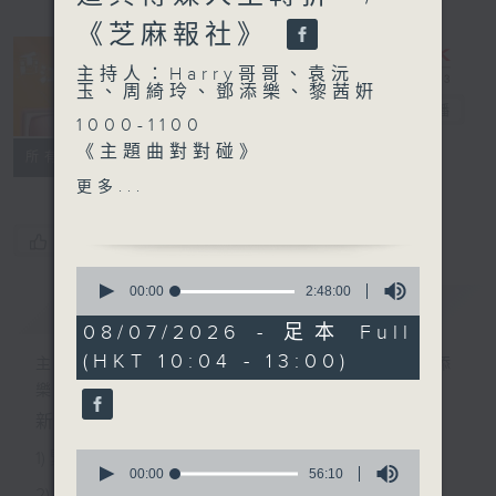
《芝麻報社》
主持人：Harry哥哥、袁沅
玉、周綺玲、鄧添樂、黎茜姸
香江暖流
電台直播
1000-1100
《主題曲對對碰》
FACEBOOK
聯絡
所有集數
《今日大件事》
更多...
1100-1200
《鄰到我請里》
您喜歡這個節目嗎?
嘉賓：黃桂林博士 （資深跨
0
傳媒工作者及企業培訓導師）
seconds
00:00
2:48:00
簡介
GIST
of
《極速15秒》
2
08/07/2026 - 足本 Full
1200-1300
hours,
(HKT 10:04 - 13:00)
48
《暖流熱線》
主持人：Harry哥哥、袁沅玉、周綺玲、鄧添
minutes,
《芝麻報社》
樂、黎茜姸
0
seconds
新一代長者雜誌節目，內容三部曲 :
0
1) 緊貼時代脈搏，捕捉長訊焦點
seconds
00:00
56:10
of
2) 回應聽眾訴求，創建醫療平台