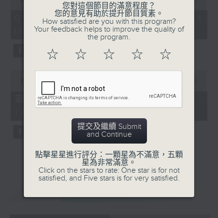
您對這個節目的滿意程度？
of
您的意見有助於提升節目質素。
《膠喺我身上》
55
07/08/2026 - 第一部份 Part 1
How satisfied are you with this program?
minutes,
Your feedback helps to improve the quality of
(HKT 10:04 - 11:00)
1100-1200
59
the program.
seconds
《Music Five》
☆
☆
☆
☆
☆
嘉賓：梁煒謙(歌手)
0
《極速15秒》
seconds
00:00
55:59
of
《Music Five》
55
第二部份 Part 2 (HKT 11:04 -
minutes,
嘉賓：公路煙花(組合)
12:00)
59
seconds
提交及繼續 Submit
1200-1300
and Continue
《耳邊執到寶》
點擊星星進行評分：一顆星為不滿意，五顆
星為非常滿意。
Click on the stars to rate: One star is for not
satisfied, and Five stars is for very satisfied.
重溫
CATCHUP