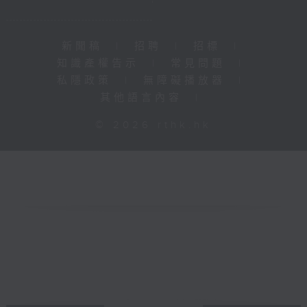
新聞稿
|
招聘
|
招標
|
知識產權告示
|
常見問題
|
私隱政策
|
無障礙播放器
|
其他語言內容
|
© 2026 rthk.hk