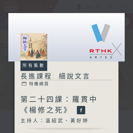
ENG
/
簡
×
全新 RTHK On The Go
取得
一手掌握 RTHK 電台、電視節目
X
所有集數
長進課程: 細說文言
特備網頁
第二十四課：羅貫中
《楊修之死》
主持人：溫紹武、黃好婷