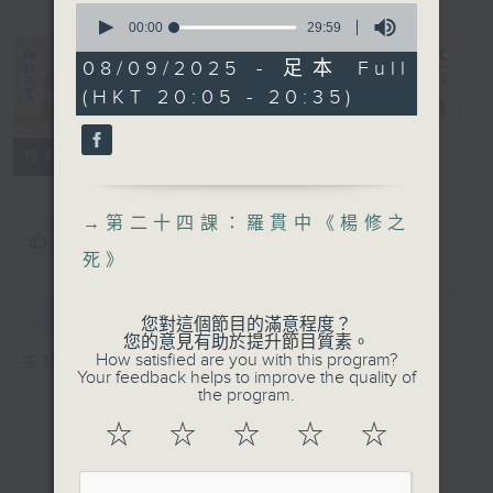
0
seconds
00:00
29:59
of
29
08/09/2025 - 足本 Full
minutes,
長進課程: 細說
(HKT 20:05 - 20:35)
59
文言
電台直播
seconds
特備網頁
所有集數
→
第二十四課：羅貫中《楊修之
您喜歡這個節目嗎?
死》
簡介
GIST
您對這個節目的滿意程度？
您的意見有助於提升節目質素。
How satisfied are you with this program?
主持人：溫紹武、黃好婷
Your feedback helps to improve the quality of
the program.
☆
☆
☆
☆
☆