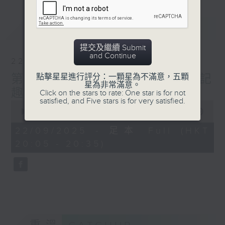
最新
LATEST
提交及繼續 Submit
and Continue
22/09/2025
點擊星星進行評分：一顆星為不滿意，五顆
第二十六課：沈復《閒情記
星為非常滿意。
趣》
Click on the stars to rate: One star is for not
satisfied, and Five stars is for very satisfied.
0
seconds
00:00
29:59
of
29
22/09/2025 - 足本 Full (HKT
minutes,
20:05 - 20:35)
59
seconds