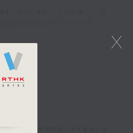
重溫
APPS
我們
ENG
/
簡
X
奇，讓我們一齊衝破障礙，多作嘗試，探