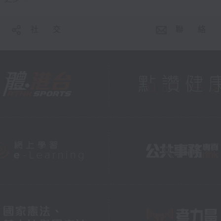
社 交
聯 絡