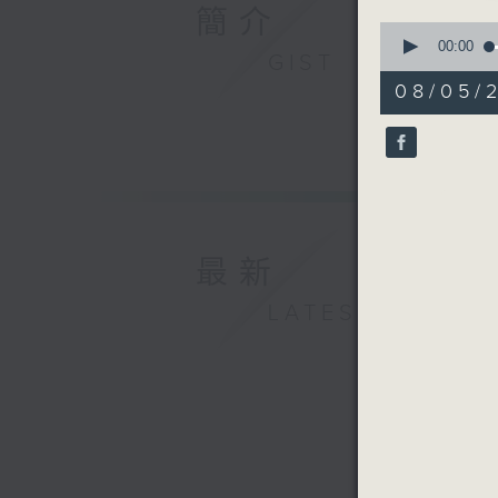
簡介
0
seconds
00:00
GIST
of
55
08/05/
minutes,
0
seconds
90%
最新
LATEST