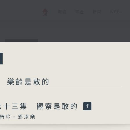
電視
電台
新聞
WEB+
所有集數
樂齡是敢的
樂齡是敢的
您喜歡這個節目嗎?
七十三集 觀察是敢的
綺玲、鄧添樂
主持人：周綺玲、鄧添樂
今時今日的長者，充滿活力，對世界充滿好