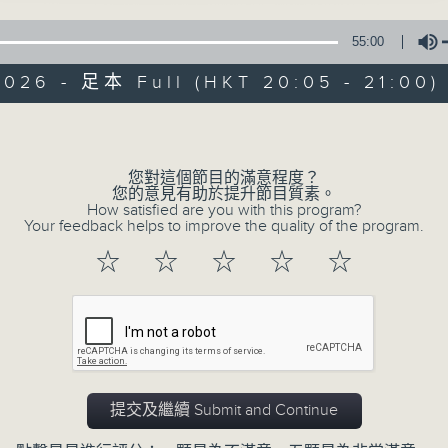
究不同的可能性！
55:00
2026 - 足本 Full (HKT 20:05 - 21:00)
Volume
您對這個節目的滿意程度？
31/07/2026
您的意見有助於提升節目質素。
How satisfied are you with this program?
Your feedback helps to improve the quality of the program.
第二百八十五集 排隊是敢的
0
☆
☆
☆
☆
☆
seconds
00:00
of
54
31/07/2026 - 足本 Full (HKT 20:05 
minutes,
59
seconds
Volume
90%
提交及繼續 Submit and Continue