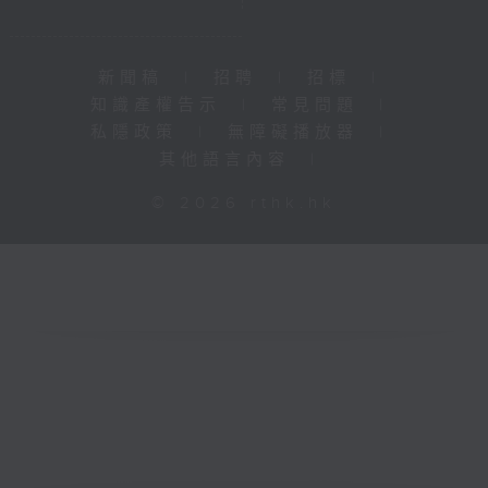
新聞稿
|
招聘
|
招標
|
知識產權告示
|
常見問題
|
私隱政策
|
無障礙播放器
|
其他語言內容
|
© 2026 rthk.hk