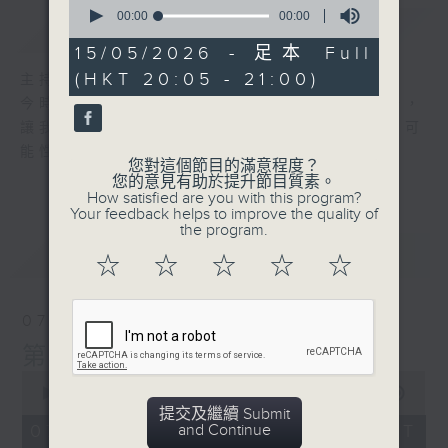
0
seconds
00:00
00:00
簡介
GIST
of
0
15/05/2026 - 足本 Full
seconds
(HKT 20:05 - 21:00)
主持人：周綺玲、鄧添樂
今時今日的長者，充滿活力，對世界充滿好奇，
讓我們一齊衝破障礙，多作嘗試，探究不同的可
能性！
您對這個節目的滿意程度？
您的意見有助於提升節目質素。
How satisfied are you with this program?
Your feedback helps to improve the quality of
the program.
最新
LATEST
☆
☆
☆
☆
☆
07/08/2026
第二百八十六集 冠軍是敢的
0
seconds
00:00
00:00
of
提交及繼續 Submit
0
and Continue
07/08/2026 - 足本 Full (HKT
seconds