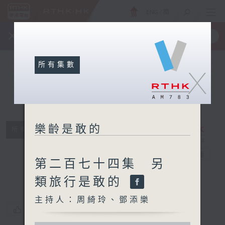
ENG
/
簡
×
全新 RTHK On The Go
取得
一手掌握 RTHK 電台、電視節目
所有集數
X
樂齡是敢的
所有集數
樂齡是敢的
電台直播
第二百七十四集 另
類旅行是敢的
主持人：周綺玲、鄧添樂
您喜歡這個節目嗎?