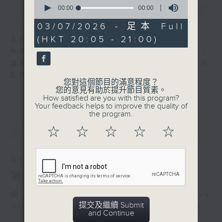
0
seconds
00:00
00:00
簡介
GIST
of
0
03/07/2026 - 足本 Full
seconds
(HKT 20:05 - 21:00)
主持人：周綺玲、鄧添樂
今時今日的長者，充滿活力，對世界充滿好奇，
讓我們一齊衝破障礙，多作嘗試，探究不同的可
能性！
您對這個節目的滿意程度？
您的意見有助於提升節目質素。
How satisfied are you with this program?
Your feedback helps to improve the quality of
the program.
最新
LATEST
☆
☆
☆
☆
☆
07/08/2026
第二百八十六集 冠軍是敢的
網上直播完畢稍後提供節目重溫。 Archive
提交及繼續 Submit
will be available after live webcast
and Continue