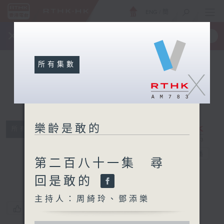
ENG
/
簡
×
全新 RTHK On The Go
取得
一手掌握 RTHK 電台、電視節目
所有集數
X
樂齡是敢的
所有集數
樂齡是敢的
電台直播
第二百八十一集 尋
回是敢的
主持人：周綺玲、鄧添樂
您喜歡這個節目嗎?