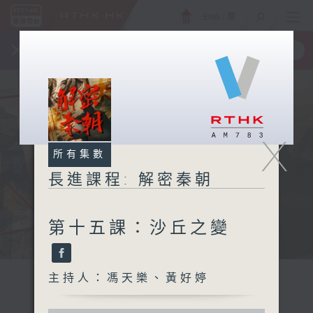
ENG
/
簡
×
全新 RTHK On The Go
取得
一手掌握 RTHK 電台、電視節目
X
所有集數
長進課程: 解密秦朝
第十五課：沙丘之變
主持人：馮天樂、黃好婷