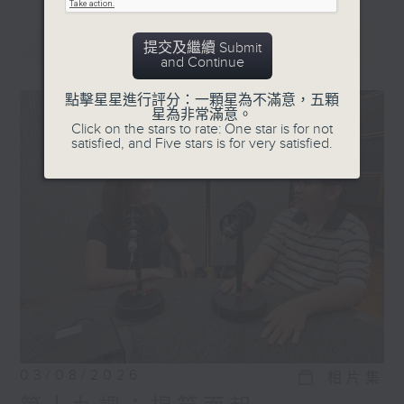
最新
LATEST
提交及繼續 Submit
and Continue
點擊星星進行評分：一顆星為不滿意，五顆
星為非常滿意。
Click on the stars to rate: One star is for not
satisfied, and Five stars is for very satisfied.
03/08/2026
相片集