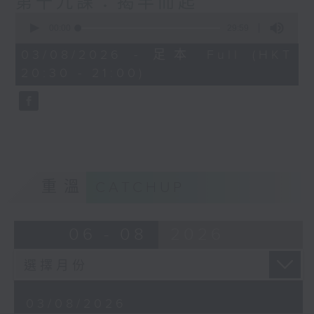
第十九課：揭竿而起
0
seconds
00:00
29:59
of
29
03/08/2026 - 足本 Full (HKT
minutes,
20:30 - 21:00)
59
seconds
重溫
CATCHUP
06 - 08
2026
03/08/2026