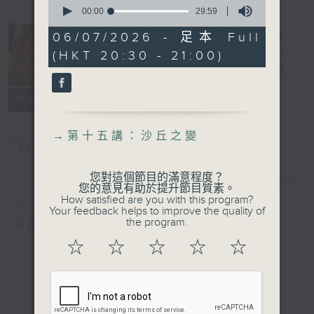
0
seconds
00:00
29:59
of
29
06/07/2026 - 足本 Full
minutes,
長進課程: 解密
(HKT 20:30 - 21:00)
59
seconds
秦朝
電台直播
所有集數
→
第十五講：沙丘之變
您喜歡這個節目嗎?
您對這個節目的滿意程度？
簡介
GIST
您的意見有助於提升節目質素。
How satisfied are you with this program?
Your feedback helps to improve the quality of
the program.
主持人：馮天樂、黃好婷
☆
☆
☆
☆
☆