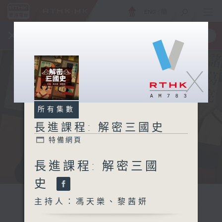
ENG
/
簡
×
全新 RTHK On The Go
取得
一手掌握 RTHK 電台、電視節目
X
所有集數
長進課程: 解密三國史
特備網頁
長進課程: 解密三國
史
主持人：馮天樂、黎茜妍