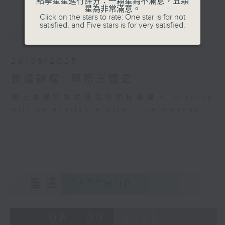
點擊星星進行評分：一顆星為不滿意，五顆
星為非常滿意。
Click on the stars to rate: One star is for not
satisfied, and Five stars is for very satisfied.
最新
LATEST
29/09/2025
長進課程: 解密三國史
網上直播完畢稍後提供節目重溫。 Archive
will be available after live webcast
重溫
CATCHUP
08 - 09
2025