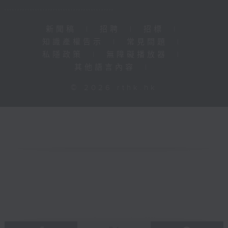
新聞稿
|
招聘
|
招標
|
知識產權告示
|
常見問題
|
私隱政策
|
無障礙播放器
|
其他語言內容
|
© 2026 rthk.hk