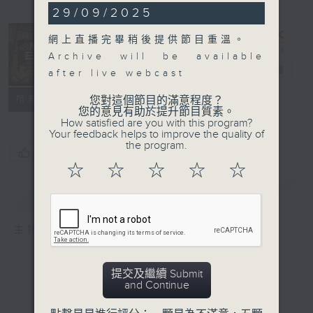
29/09/2025
網上直播完畢稍後提供節目重溫。
長進課程: 解密
Archive will be available
三國史
電台直播
after live webcast
特備網頁
您對這個節目的滿意程度？
所有集數
您的意見有助於提升節目質素。
How satisfied are you with this program?
Your feedback helps to improve the quality of
the program.
您喜歡這個節目嗎?
☆
☆
☆
☆
☆
簡介
GIST
主持人：馮天樂、黎茜妍
提交及繼續 Submit
and Continue