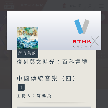
ENG
/
簡
×
全新 RTHK On The Go
取得
一手掌握 RTHK 電台、電視節目
X
所有集數
復刻藝文時光：百科巡禮
中國傳統音樂（四）
主持人：岑逸飛