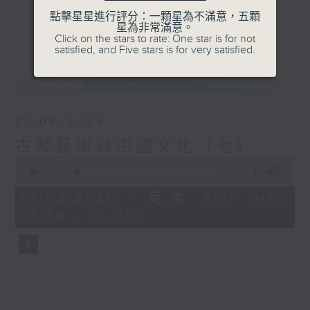
等，冀能傳遞知識，傳承文化，涵養思想。
點擊星星進行評分：一顆星為不滿意，五顆
更多...
星為非常滿意。
Click on the stars to rate: One star is for not
satisfied, and Five stars is for very satisfied.
最新
LATEST
01/08/2026
古琴藝術與中國文化（七）
0
seconds
00:00
00:00
of
0
01/08/2026 - 足本 Full (HKT
seconds
21:30 - 22:00)