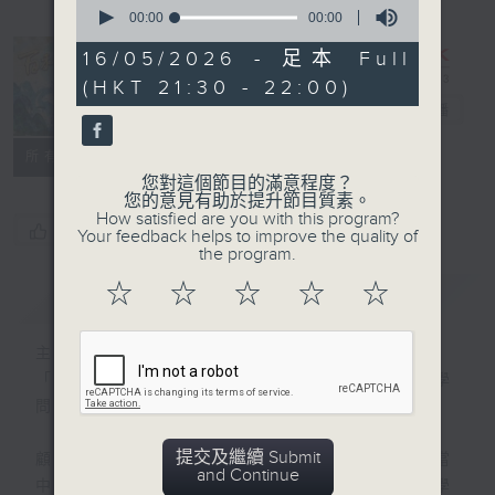
0
seconds
00:00
00:00
of
0
16/05/2026 - 足本 Full
seconds
復刻藝文時光：
(HKT 21:30 - 22:00)
百科巡禮
電台直播
所有集數
您對這個節目的滿意程度？
您的意見有助於提升節目質素。
How satisfied are you with this program?
您喜歡這個節目嗎?
Your feedback helps to improve the quality of
the program.
☆
☆
☆
☆
☆
簡介
GIST
主持人：岑逸飛
「百科」是指百科全書，亦涉及各種領域的學
問和知識。
提交及繼續 Submit
顧名思義，節目是介紹各方面的知識領域，當
and Continue
中包括科學、哲學、藝術、社會科學、文學