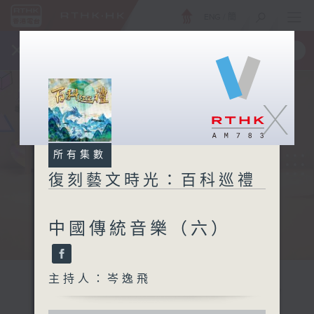
ENG
/
簡
×
全新 RTHK On The Go
取得
一手掌握 RTHK 電台、電視節目
X
所有集數
復刻藝文時光：百科巡禮
中國傳統音樂（六）
主持人：岑逸飛