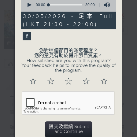
0
seconds
00:00
30:00
of
30
30/05/2026 - 足本 Full
minutes,
復刻藝文時光：
(HKT 21:30 - 22:00)
0
seconds
百科巡禮
電台直播
所有集數
您對這個節目的滿意程度？
您的意見有助於提升節目質素。
How satisfied are you with this program?
您喜歡這個節目嗎?
Your feedback helps to improve the quality of
the program.
☆
☆
☆
☆
☆
簡介
GIST
主持人：岑逸飛
「百科」是指百科全書，亦涉及各種領域的學
問和知識。
提交及繼續 Submit
顧名思義，節目是介紹各方面的知識領域，當
and Continue
中包括科學、哲學、藝術、社會科學、文學