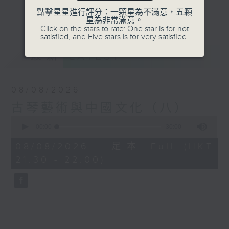
等，冀能傳遞知識，傳承文化，涵養思想。
點擊星星進行評分：一顆星為不滿意，五顆
更多...
星為非常滿意。
Click on the stars to rate: One star is for not
satisfied, and Five stars is for very satisfied.
最新
LATEST
08/08/2026
古琴藝術與中國文化（八）
0
seconds
00:00
30:00
of
30
08/08/2026 - 足本 Full (HKT
minutes,
21:30 - 22:00)
0
seconds