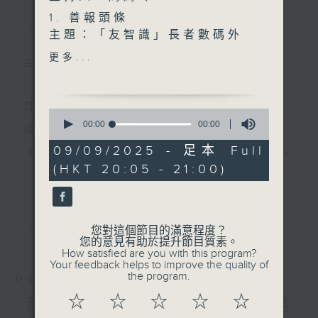
1. 善報頭條
簡介
GIST
主題：「友智識」長者數碼外
展計劃
更多...
主持人：周綺玲
嘉賓：黎美玲（仁濟醫院曾榮
主持︰周綺玲
夫人長者鄰舍中心中心主
任）、
首播日期︰2013年6月3日
0
李翠貞（參加長者）、
seconds
00:00
00:00
播出時間︰逢星期二晚上8時
of
陳潔雲（計劃義工）
0
09/09/2025 - 足本 Full
《善報》與本港七大慈善團體合作，包括東華三院、
2. 善報副刊
seconds
(HKT 20:05 - 21:00)
甚麼是「酸葡萄效影」？
更多...
保良局、九龍樂善堂、仁濟醫院、仁愛堂、基督教香
港信義會及香港聖公會福利協會，介紹不同範疇、最
3. 記者妹大社會
甚麼顏色的床單及被套，會比
新的長者服務。
最新
LATEST
您對這個節目的滿意程度？
較容易入睡？
您的意見有助於提升節目質素。
How satisfied are you with this program?
Your feedback helps to improve the quality of
the program.
04/08/2026
☆
☆
☆
☆
☆
香港聖公會福利協會 ── 路