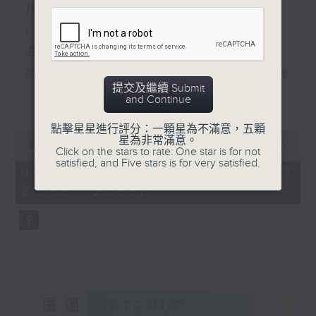
加智醒獅隊
1. 善報頭條
主題：路加智醒獅隊
嘉賓：黃玉君 (香港聖公會聖路加福群會
提交及繼續 Submit
長者鄰舍中心主任)、
更多...
and Continue
簡耀霖 (路加智醒獅隊隊員)
點擊星星進行評分：一顆星為不滿意，五顆
0
星為非常滿意。
2. 善報副刊
seconds
00:00
00:00
Click on the stars to rate: One star is for not
of
satisfied, and Five stars is for very satisfied.
甚麼是「享樂適應」？
0
04/08/2026 - 足本 Full (HKT
seconds
20:05 - 21:00)
3. 記者妹大社會
哪個國家有「火與冰之國」的稱號？
重溫
CATCHUP