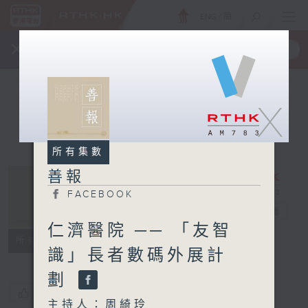
ENG
/
簡
×
全新 RTHK On The Go
取得
一手掌握 RTHK 電台、電視節目
X
所有集數
善報
FACEBOOK
善報
電台直播
仁濟醫院 ── 「友智
FACEBOOK
所有集數
識」長者數碼外展計
劃
您喜歡這個節目嗎?
主持人：周綺玲