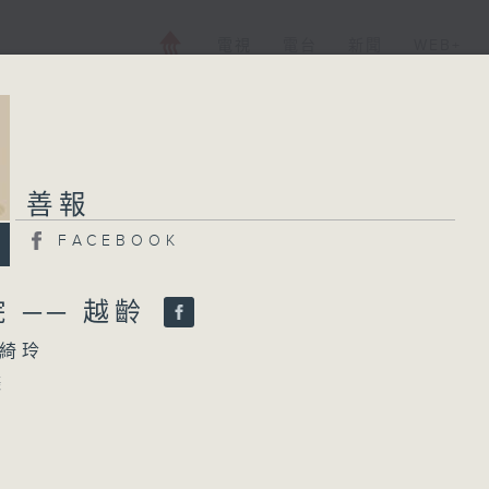
電視
電台
新聞
WEB+
善報
善報
FACEBOOK
FACEBOOK
所有集數
 ── 越齡
綺玲
您喜歡這個節目嗎?
條
茵（東華三院越齡社工）、
主持人：周綺玲
（東華三院越齡咖啡走動友幫手）、