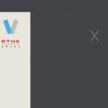
重溫
APPS
我們
ENG
/
簡
X