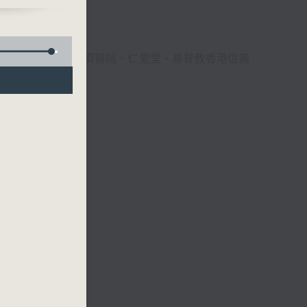
員）
、九龍樂善堂、仁濟醫院、仁愛堂、基督教香港信義
。
醒獅隊
舍中心主任)、