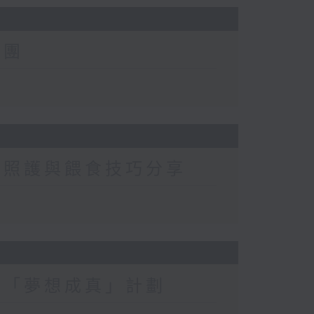
跑團
咽照護與餵食技巧分享
及「夢想成真」計劃