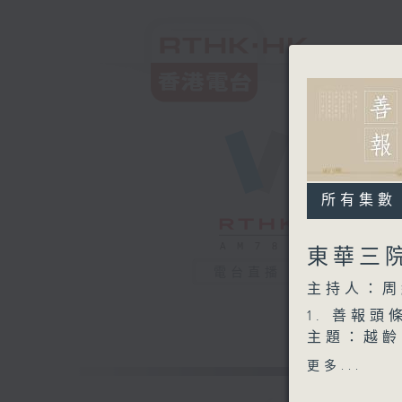
所有集數
東華三院
電台直播
主持人：周
1. 善報頭
主題：越齡
嘉賓：朱詠
更多...
李永生