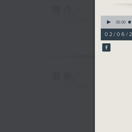
劉秀鳳（
簡介
2. 善報副
0
GIST
甚麼是「數
seconds
00:00
of
55
02/06/
3. 記者妹
minutes,
0
為甚麼聽自
seconds
90%
最新
LATEST