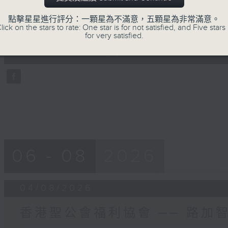
哪個國家有「火與冰之國」的稱號？
點擊星星進行評分：一顆星為不滿意，五顆星為非常滿意。
0
lick on the stars to rate: One star is for not satisfied, and Five stars 
seconds
00:00
for very satisfied.
of
55
04/08/2026 - 足本 Full (HKT 20:05
minutes,
0
seconds
Volume
90%
06 - 08
2026
04/08/2026
香港聖公會福利協會 ── 路加