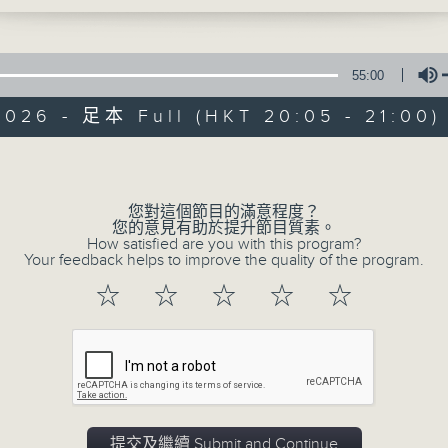
東華三院越齡UPBEAT無伴奏樂隊成
主持︰周綺玲
首播日期︰2013年6月3日
刊
播出時間︰逢星期二晚上8時
位失憶症」？
55:00
《善報》與本港七大慈善團體合作，包括東華三院、保良局
會及香港聖公會福利協會，介紹不同範疇、最新的長者服務
2026 - 足本 Full (HKT 20:05 - 21:00)
大社會
己錄音會覺得不像自己？
Volume
04/08/2026
您對這個節目的滿意程度？
您的意見有助於提升節目質素。
How satisfied are you with this program?
香港聖公會福利協會 ── 路加智
Your feedback helps to improve the quality of the program.
1. 善報頭條
☆
☆
☆
☆
☆
主題：路加智醒獅隊
嘉賓：黃玉君 (香港聖公會聖路加福群會長者鄰
簡耀霖 (路加智醒獅隊隊員)
2. 善報副刊
甚麼是「享樂適應」？
提交及繼續 Submit and Continue
3. 記者妹大社會