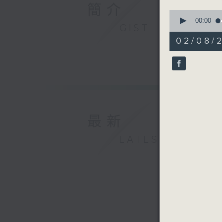
簡介
0
seconds
00:00
GIST
of
56
02/08/2
minutes,
0
seconds
90%
最新
LATEST