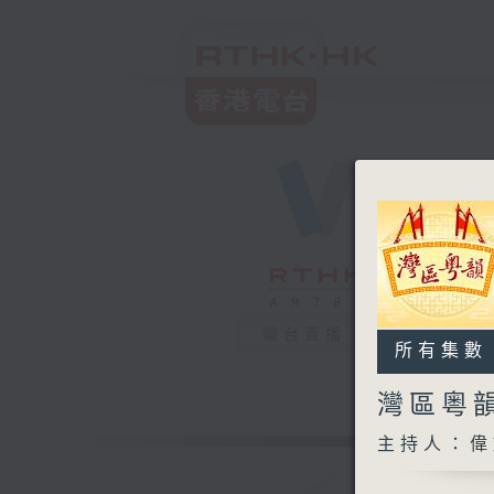
電台直播
所有集數
灣區粵韻
主持人：偉