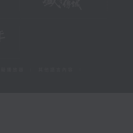
障礙播放器
|
其他語言內容
|