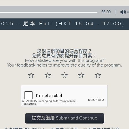
合製作《灣區粵韻》，帶大家了解三地粵劇藝
56:00
播出時間：逢星期六，下午四時至五時。
025 - 足本 Full (HKT 16:04 - 17:00)
Volume
您對這個節目的滿意程度？
01/08/2026
您的意見有助於提升節目質素。
How satisfied are you with this program?
Your feedback helps to improve the quality of the program.
灣區粵韻
0
☆
☆
☆
☆
☆
seconds
00:00
of
56
01/08/2026 - 足本 Full (HKT 16:04 
minutes,
0
seconds
Volume
90%
提交及繼續 Submit and Continue