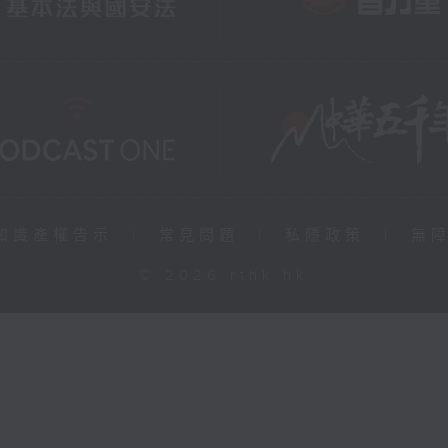
知識產權告示
|
常見問題
|
私隱政策
|
無
© 2026 rthk.hk