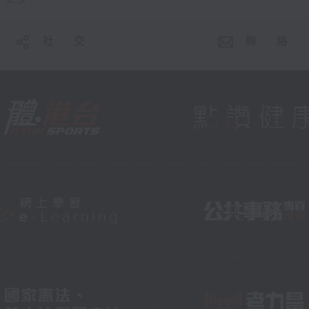
社 交
聯 絡