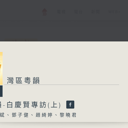
電視
電台
新聞
WEB+
灣區粵韻
所有集數
灣區粵韻
您喜歡這個節目嗎?
-白慶賢專訪(上)
斌、鄧子健、趙綺婷、黎曉君
主持人：偉斌、鄧子健、趙綺婷、黎曉君
由廣東廣播電視台南方生活廣播、香港電台