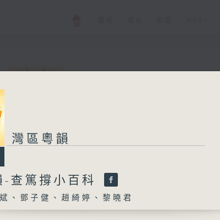
電視
電台
新聞
WEB+
灣區粵韻
所有集數
灣區粵韻
您喜歡這個節目嗎?
韻-查篤撐小百科
斌、鄧子健、趙綺婷、黎曉君
主持人：偉斌、鄧子健、趙綺婷、黎曉君
由廣東廣播電視台南方生活廣播、香港電台