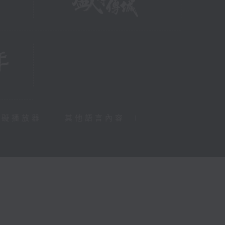
障礙播放器
|
其他語言內容
|