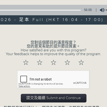
合製作《灣區粵韻》，帶大家了解三地粵劇藝
56:00
播出時間：逢星期六，下午四時至五時。
026 - 足本 Full (HKT 16:04 - 17:00)
Volume
您對這個節目的滿意程度？
01/08/2026
您的意見有助於提升節目質素。
How satisfied are you with this program?
Your feedback helps to improve the quality of the program.
灣區粵韻
0
☆
☆
☆
☆
☆
seconds
00:00
of
56
01/08/2026 - 足本 Full (HKT 16:04 
minutes,
0
seconds
Volume
90%
提交及繼續 Submit and Continue