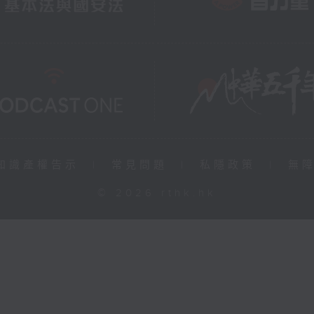
知識產權告示
|
常見問題
|
私隱政策
|
無
© 2026 rthk.hk