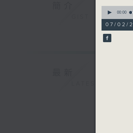
簡介
0
seconds
00:00
GIST
of
56
07/02/2
minutes,
0
seconds
90%
最新
LATEST