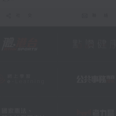
社 交
聯 絡