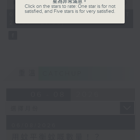
星為非常滿意。
seconds
00:00
00:00
Click on the stars to rate: One star is for not
of
satisfied, and Five stars is for very satisfied.
0
06/08/2026 - 足本 Full (HKT
seconds
20:05 - 21:00)
重溫
CATCHUP
06 - 08
2026
06/08/2026
用蚊平衡蚊嘅數量！？