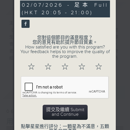
0
02/07/2026 - 足本 Full
簡介
GIST
seconds
(HKT 20:05 - 21:00)
主持人：蕭希婷、李浩輝
《綠色Fighting 》是一個關注環保、自然
生態、綠色生活的節目。節目主持人每星期都
您對這個節目的滿意程度？
您的意見有助於提升節目質素。
會分享香港，以致全球不同地方的環保資訊，
How satisfied are you with this program?
更會訪問不同單位，例如：環保團體、非政府
Your feedback helps to improve the quality of
the program.
組織、自發人士等，了解各種有關環保的活
動。主持更會不時參與環保活動、展覽，以第
☆
☆
☆
☆
☆
更多...
一身角度將相關資訊及經歷帶給聽眾。節目期
望透過分享貼近社會大眾的環保資訊，令聽眾
可以慢慢嘗試改變日常習慣，過綠色生活。
最新
LATEST
提交及繼續 Submit
06/08/2026
and Continue
用蚊平衡蚊嘅數量！？
點擊星星進行評分：一顆星為不滿意，五顆
0