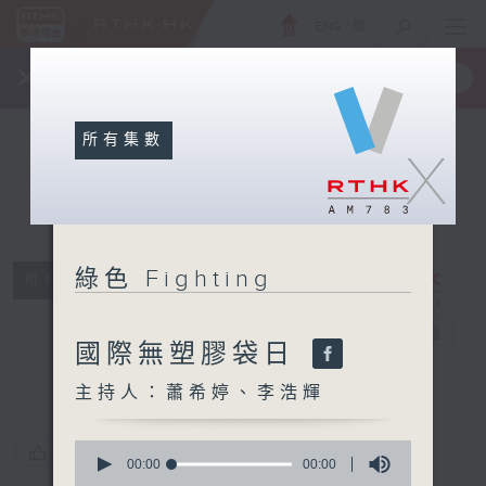
ENG
/
簡
×
全新 RTHK On The Go
取得
一手掌握 RTHK 電台、電視節目
所有集數
X
綠色 Fighting
所有集數
綠色 Fighting
電台直播
國際無塑膠袋日
主持人：蕭希婷、李浩輝
0
您喜歡這個節目嗎?
seconds
00:00
00:00
of